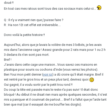
doué !!
En tout cas mes ratous sont tous des cas sociaux mais celui-ci...
Q : Il n'y a vraiment rien que j'puisse faire ?
R : Ha non ! Et cet effet est irréversible....
Donc voilà la petite histoire !!
Aujourd'hui, alors que je lavais la volière de mes 3 bébés, je les avais
mis dans l'ancienne cage ! Assez grande pour 2 rats mais pour 1 ou 2 h
3 dedans ils n'en sont pas mort.
Bref !
J'avais dans cette cage une maison...Vous savez ces maisons en
plastique pour souris ou cochons d'inde (vous verrez les photos).
Ben Youi mon petit dernier (
voir ici
) a dû croire qu'il était maigre. Bref il
est rentré par le gros trou et un peux plus tard, devinez quoi
Oui gagné, il a voulu sortir par le petit trou rond !!
Du coup la tête est passée mais le reste n'a pas suivi ! Il était donc
bloqué ! Au début il ne disait rien mais après quelques secondes, il s'est
mis a paniquer et il couinnait de partout.... Bref il a fallut que je l'aide tant
bien que mal (car il essayait de me bouffer les doigts).