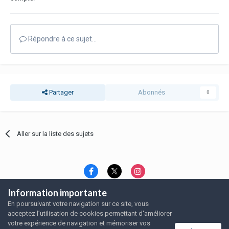
Répondre à ce sujet…
Partager
Abonnés
0
Aller sur la liste des sujets
Information importante
Langue
Thème
Politique de confidentialité
En poursuivant votre navigation sur ce site, vous
Nous contacter
Nous contacter
acceptez l’utilisation de cookies permettant d'améliorer
SRFA, l'association des amoureux du rat domestique
votre expérience de navigation et mémoriser vos
Powered by Invision Community