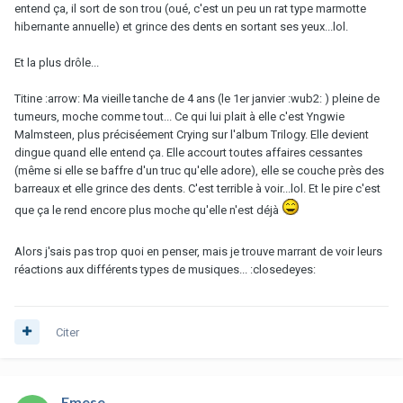
entend ça, il sort de son trou (oué, c'est un peu un rat type marmotte
hibernante annuelle) et grince des dents en sortant ses yeux...lol.
Et la plus drôle...
Titine :arrow: Ma vieille tanche de 4 ans (le 1er janvier :wub2: ) pleine de
tumeurs, moche comme tout... Ce qui lui plait à elle c'est Yngwie
Malmsteen, plus préciséement Crying sur l'album Trilogy. Elle devient
dingue quand elle entend ça. Elle accourt toutes affaires cessantes
(même si elle se baffre d'un truc qu'elle adore), elle se couche près des
barreaux et elle grince des dents. C'est terrible à voir...lol. Et le pire c'est
que ça le rend encore plus moche qu'elle n'est déjà
Alors j'sais pas trop quoi en penser, mais je trouve marrant de voir leurs
réactions aux différents types de musiques... :closedeyes:
Citer
Emese