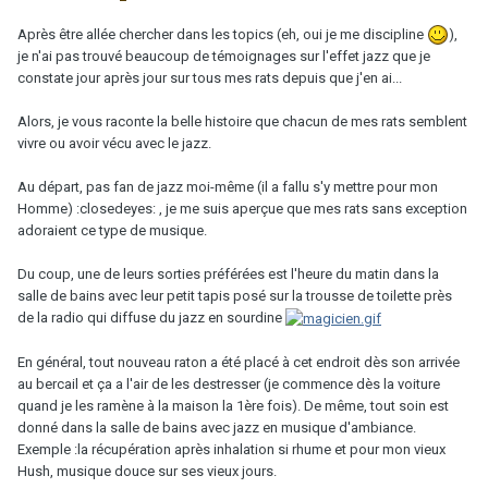
Après être allée chercher dans les topics (eh, oui je me discipline
),
je n'ai pas trouvé beaucoup de témoignages sur l'effet jazz que je
constate jour après jour sur tous mes rats depuis que j'en ai...
Alors, je vous raconte la belle histoire que chacun de mes rats semblent
vivre ou avoir vécu avec le jazz.
Au départ, pas fan de jazz moi-même (il a fallu s'y mettre pour mon
Homme) :closedeyes: , je me suis aperçue que mes rats sans exception
adoraient ce type de musique.
Du coup, une de leurs sorties préférées est l'heure du matin dans la
salle de bains avec leur petit tapis posé sur la trousse de toilette près
de la radio qui diffuse du jazz en sourdine
En général, tout nouveau raton a été placé à cet endroit dès son arrivée
au bercail et ça a l'air de les destresser (je commence dès la voiture
quand je les ramène à la maison la 1ère fois). De même, tout soin est
donné dans la salle de bains avec jazz en musique d'ambiance.
Exemple :la récupération après inhalation si rhume et pour mon vieux
Hush, musique douce sur ses vieux jours.