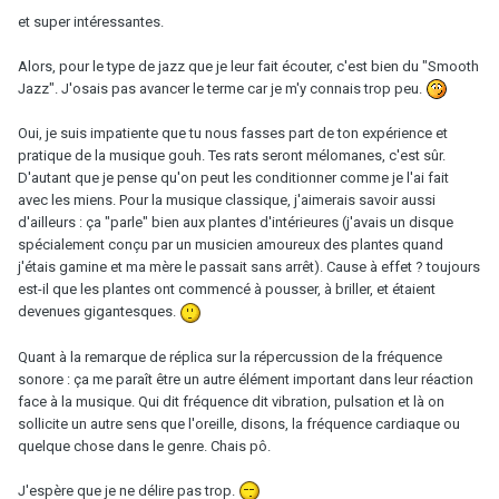
et super intéressantes.
Alors, pour le type de jazz que je leur fait écouter, c'est bien du "Smooth
Jazz". J'osais pas avancer le terme car je m'y connais trop peu.
Oui, je suis impatiente que tu nous fasses part de ton expérience et
pratique de la musique gouh. Tes rats seront mélomanes, c'est sûr.
D'autant que je pense qu'on peut les conditionner comme je l'ai fait
avec les miens. Pour la musique classique, j'aimerais savoir aussi
d'ailleurs : ça "parle" bien aux plantes d'intérieures (j'avais un disque
spécialement conçu par un musicien amoureux des plantes quand
j'étais gamine et ma mère le passait sans arrêt). Cause à effet ? toujours
est-il que les plantes ont commencé à pousser, à briller, et étaient
devenues gigantesques.
Quant à la remarque de réplica sur la répercussion de la fréquence
sonore : ça me paraît être un autre élément important dans leur réaction
face à la musique. Qui dit fréquence dit vibration, pulsation et là on
sollicite un autre sens que l'oreille, disons, la fréquence cardiaque ou
quelque chose dans le genre. Chais pô.
J'espère que je ne délire pas trop.