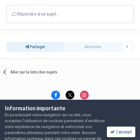
Répondre à ce sujet…
Partager
Abonnés
0
Aller sur la liste des sujets
Information importante
Langue
Thème
Politique de confidentialité
En poursuivant votre navigation sur ce site, vous
Nous contacter
Nous contacter
acceptez l’utilisation de cookies permettant d'améliorer
SRFA, l'association des amoureux du rat domestique
votre expérience de navigation et mémoriser vos
Powered by Invision Community
I accept
paramètres utilisateur pendant votre visite. Aucune
information contenue dans ces cookies ne permet de