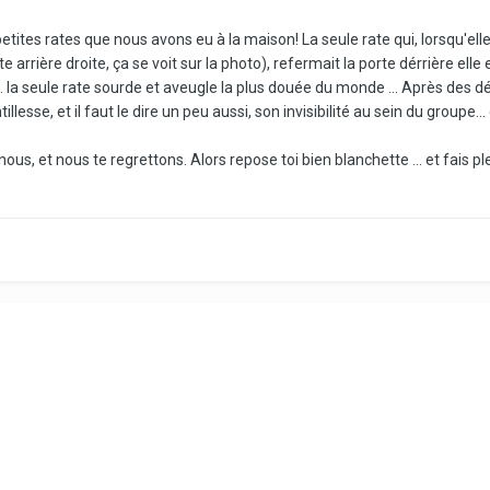
 petites rates que nous avons eu à la maison! La seule rate qui, lorsqu'ell
te arrière droite, ça se voit sur la photo), refermait la porte dérrière el
 la seule rate sourde et aveugle la plus douée du monde ... Après des début
llesse, et il faut le dire un peu aussi, son invisibilité au sein du groupe..
 nous, et nous te regrettons. Alors repose toi bien blanchette ... et fais