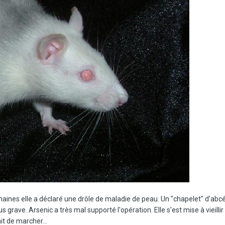
maines elle a déclaré une drôle de maladie de peau. Un "chapelet" d'abcés
 grave. Arsenic a très mal supporté l'opération. Elle s'est mise à vieillir
it de marcher...