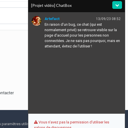
[Projet vidéo] ChatBox
Artefact
13/09/23 08:52
En raison d'un bug, ce chat (qui est
normalement privé) se retrouve visible sur la
page d'accueil pour les personnes non
connectées. Je ne sais pas pourquoi, mais en
attendant, évitez de l'utiliser !
Toute l’activité
ontacter
Vous n'avez pas la permission d'utiliser les
I accept
s paramètres utilisateur pendant votre visite. Aucune
salons de discussions.