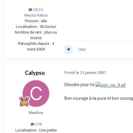
28,9 k
Mecha Rattus
Pronom :
elle
Localisation :
56 Surzur
Nombre de rats :
plus ou
moins!
Ratouphile depuis :
4
mars 2004
Citer
Calypso
Posté
le 21 janvier 2007
Désolée pour toi
Bon courage à ta puce et bon courage
Membre
378
Localisation :
Une petite