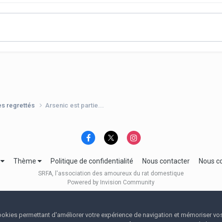
es regrettés
Arsenic est partie...
e
Thème
Politique de confidentialité
Nous contacter
Nous c
SRFA, l'association des amoureux du rat domestique
Powered by Invision Community
 cookies permettant d'améliorer votre expérience de navigation et mémoriser vo