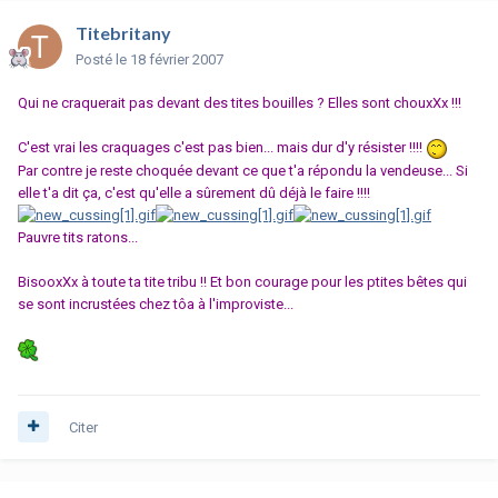
Titebritany
Posté
le 18 février 2007
Qui ne craquerait pas devant des tites bouilles ? Elles sont chouxXx !!!
C'est vrai les craquages c'est pas bien... mais dur d'y résister !!!!
Par contre je reste choquée devant ce que t'a répondu la vendeuse... Si
elle t'a dit ça, c'est qu'elle a sûrement dû déjà le faire !!!!
Pauvre tits ratons...
BisooxXx à toute ta tite tribu !! Et bon courage pour les ptites bêtes qui
se sont incrustées chez tôa à l'improviste...
Citer