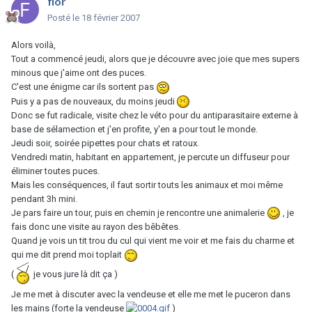
flor
Posté
le 18 février 2007
Alors voilà,
Tout a commencé jeudi, alors que je découvre avec joie que mes supers
minous que j'aime ont des puces.
C'est une énigme car ils sortent pas
Puis y a pas de nouveaux, du moins jeudi
Donc se fut radicale, visite chez le véto pour du antiparasitaire externe à
base de sélamection et j'en profite, y'en a pour tout le monde.
Jeudi soir, soirée pipettes pour chats et ratoux.
Vendredi matin, habitant en appartement, je percute un diffuseur pour
éliminer toutes puces.
Mais les conséquences, il faut sortir touts les animaux et moi même
pendant 3h mini.
Je pars faire un tour, puis en chemin je rencontre une animalerie
, je
fais donc une visite au rayon des bêbêtes.
Quand je vois un tit trou du cul qui vient me voir et me fais du charme et
qui me dit prend moi toplait
(
je vous jure là dit ça )
Je me met à discuter avec la vendeuse et elle me met le puceron dans
les mains (forte la vendeuse
)