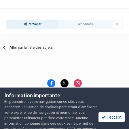
Partager
Abonnés
0
Aller sur la liste des sujets
Information importante
Langue
Thème
Politique de confidentialité
En poursuivant votre navigation sur ce site, vous
Nous contacter
Nous contacter
acceptez l’utilisation de cookies permettant d'améliorer
SRFA, l'association des amoureux du rat domestique
votre expérience de navigation et mémoriser vos
Powered by Invision Community
I accept
paramètres utilisateur pendant votre visite. Aucune
information contenue dans ces cookies ne permet de
vous identifier sans votre permission. SRFA ne transmet