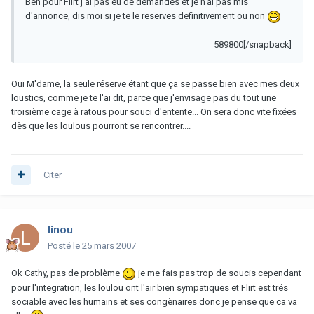
Ben pour Flirt j'ai pas eu de demandes et je n'ai pas mis
d'annonce, dis moi si je te le reserves definitivement ou non
589800[/snapback]
Oui M'dame, la seule réserve étant que ça se passe bien avec mes deux
loustics, comme je te l'ai dit, parce que j'envisage pas du tout une
troisième cage à ratous pour souci d'entente... On sera donc vite fixées
dès que les loulous pourront se rencontrer....
Citer
linou
Posté
le 25 mars 2007
Ok Cathy, pas de problème
je me fais pas trop de soucis cependant
pour l'integration, les loulou ont l'air bien sympatiques et Flirt est trés
sociable avec les humains et ses congènaires donc je pense que ca va