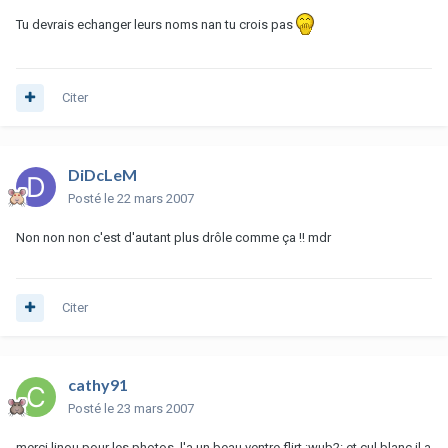
Tu devrais echanger leurs noms nan tu crois pas
Citer
DiDcLeM
Posté
le 22 mars 2007
Non non non c'est d'autant plus drôle comme ça !! mdr
Citer
cathy91
Posté
le 23 mars 2007
merci linou pour les photos, l'a un beau ventre flirt :wub2: et cul blanc il a