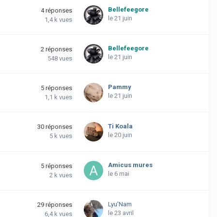
Bellefeegore
4
réponses
le 21 juin
1,4 k
vues
Bellefeegore
2
réponses
le 21 juin
548
vues
Pammy
5
réponses
le 21 juin
1,1 k
vues
Ti Koala
30
réponses
le 20 juin
5 k
vues
Amicus mures
5
réponses
le 6 mai
2 k
vues
Lyu'Nam
29
réponses
le 23 avril
6,4 k
vues