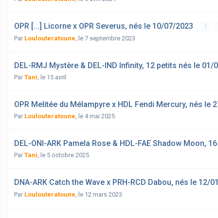
OPR [...] Licorne x OPR Severus, nés le 10/07/2023
1
Par
Loulouteratoune
,
le 7 septembre 2023
DEL-RMJ Mystère & DEL-IND Infinity, 12 petits nés le 01/
Par
Tani
,
le 15 avril
OPR Melitée du Mélampyre x HDL Fendi Mercury, nés le 
Par
Loulouteratoune
,
le 4 mai 2025
DEL-ONI-ARK Pamela Rose & HDL-FAE Shadow Moon, 16 r
Par
Tani
,
le 5 octobre 2025
DNA-ARK Catch the Wave x PRH-RCD Dabou, nés le 12/0
Par
Loulouteratoune
,
le 12 mars 2023