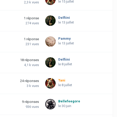
le 15 juillet
2,3 k
vues
Delfiini
1
réponse
le 13 juillet
274
vues
Pammy
1
réponse
le 13 juillet
231
vues
Delfiini
18
réponses
le 8 juillet
4,1 k
vues
Tani
24
réponses
le 8 juillet
3 k
vues
Bellefeegore
9
réponses
le 30 juin
936
vues