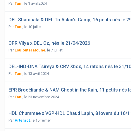
Par
Tani
,
le 1 avril 2024
DEL Shambala & DEL To Aslan’s Camp, 16 petits nés le 2
Par
Tani
,
le 10 juillet
OPR Vilya x DEL Oz, nés le 21/04/2026
Par
Loulouteratoune
,
le 7 juillet
DEL-IND-DNA Tsireya & CRV Xbox, 14 ratons nés le 31/1
Par
Tani
,
le 13 avril 2024
EPR Brocéliande & NAM Ghost in the Rain, 11 petits nés l
Par
Tani
,
le 23 novembre 2024
HDL Chummee x VGP-HDL Chaud Lapin, 8 lovers du 16/1
Par
Artefact
,
le 15 février