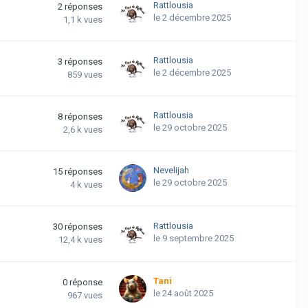
Rattlousia
2
réponses
le 2 décembre 2025
1,1 k
vues
Rattlousia
3
réponses
le 2 décembre 2025
859
vues
Rattlousia
8
réponses
le 29 octobre 2025
2,6 k
vues
Nevelijah
15
réponses
le 29 octobre 2025
4 k
vues
Rattlousia
30
réponses
le 9 septembre 2025
12,4 k
vues
Tani
0
réponse
le 24 août 2025
967
vues