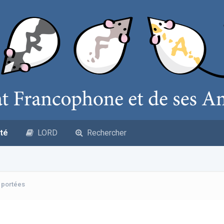
té
LORD
Rechercher
s portées