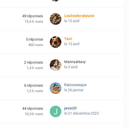
Loulouteratoune
49
réponses
le 15 avril
13,6 k
vues
Tani
0
réponse
le 15 avril
460
vues
MarinaaNavy
2
réponses
le 3 avril
1,4 k
vues
Ratounesque
6
réponses
le 26 janvier
1,3 k
vues
jessi21
44
réponses
le 21 décembre 2025
16,9 k
vues