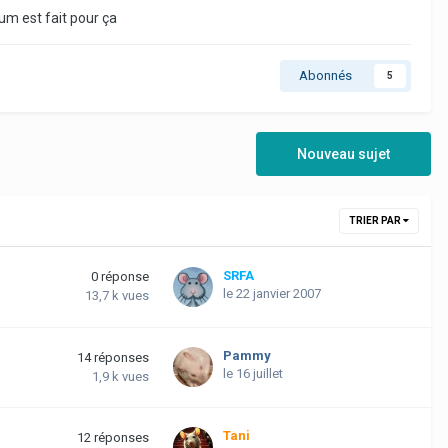
um est fait pour ça
Abonnés
5
Nouveau sujet
TRIER PAR
SRFA
0
réponse
le 22 janvier 2007
13,7 k
vues
Pammy
14
réponses
le 16 juillet
1,9 k
vues
Tani
12
réponses