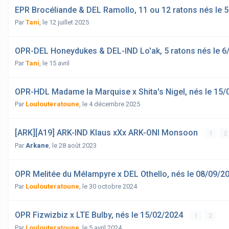
EPR Brocéliande & DEL Ramollo, 11 ou 12 ratons nés le
Par
Tani
,
le 12 juillet 2025
OPR-DEL Honeydukes & DEL-IND Lo'ak, 5 ratons nés le 6
Par
Tani
,
le 15 avril
OPR-HDL Madame la Marquise x Shita's Nigel, nés le 15/
Par
Loulouteratoune
,
le 4 décembre 2025
[ARK][A19] ARK-IND Klaus xXx ARK-ONI Monsoon
1
2
Par
Arkane
,
le 28 août 2023
OPR Melitée du Mélampyre x DEL Othello, nés le 08/09/2
Par
Loulouteratoune
,
le 30 octobre 2024
OPR Fizwizbiz x LTE Bulby, nés le 15/02/2024
1
2
Par
Loulouteratoune
,
le 5 avril 2024