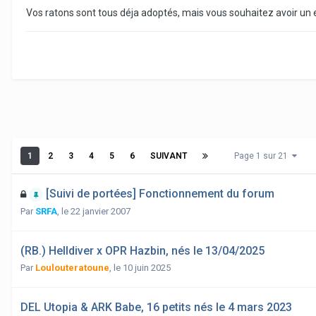
Vos ratons sont tous déja adoptés, mais vous souhaitez avoir un e
1
2
3
4
5
6
SUIVANT
Page 1 sur 21
[Suivi de portées] Fonctionnement du forum
Par
SRFA
,
le 22 janvier 2007
(RB.) Helldiver x OPR Hazbin, nés le 13/04/2025
Par
Loulouteratoune
,
le 10 juin 2025
DEL Utopia & ARK Babe, 16 petits nés le 4 mars 2023