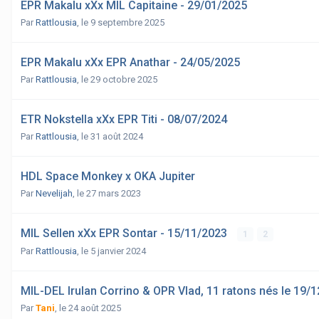
EPR Makalu xXx MIL Capitaine - 29/01/2025
Par
Rattlousia
,
le 9 septembre 2025
EPR Makalu xXx EPR Anathar - 24/05/2025
Par
Rattlousia
,
le 29 octobre 2025
ETR Nokstella xXx EPR Titi - 08/07/2024
Par
Rattlousia
,
le 31 août 2024
HDL Space Monkey x OKA Jupiter
Par
Nevelijah
,
le 27 mars 2023
MIL Sellen xXx EPR Sontar - 15/11/2023
1
2
Par
Rattlousia
,
le 5 janvier 2024
MIL-DEL Irulan Corrino & OPR Vlad, 11 ratons nés le 19/
Par
Tani
,
le 24 août 2025