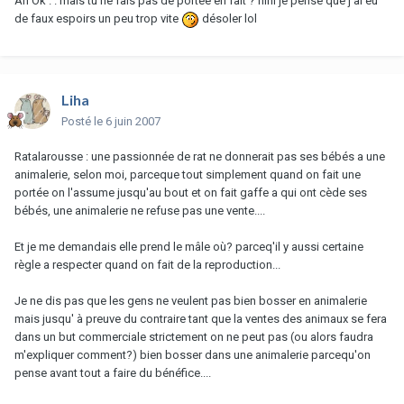
Ah Ok . . mais tu ne fais pas de portée en fait ? hihi je pense que j'ai eu
de faux espoirs un peu trop vite
désoler lol
Liha
Posté
le 6 juin 2007
Ratalarousse : une passionnée de rat ne donnerait pas ses bébés a une
animalerie, selon moi, parceque tout simplement quand on fait une
portée on l'assume jusqu'au bout et on fait gaffe a qui ont cède ses
bébés, une animalerie ne refuse pas une vente....
Et je me demandais elle prend le mâle où? parceq'il y aussi certaine
règle a respecter quand on fait de la reproduction...
Je ne dis pas que les gens ne veulent pas bien bosser en animalerie
mais jusqu' à preuve du contraire tant que la ventes des animaux se fera
dans un but commerciale strictement on ne peut pas (ou alors faudra
m'expliquer comment?) bien bosser dans une animalerie parcequ'on
pense avant tout a faire du bénéfice....