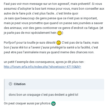
Faut pas voir mon message sur un ton agressif, mais préventif. Si vous
assumez d'adopter la bas tant mieux pour vous, mais bon conseiller aux
autre de le faire pck c'est plus facile...c'est limite quoi
Je sais que beaucoup de gens pense que ce n'est pas si important,
mais je peut vous promettre que quand on passe ses journées a sauver
des animaux, voir des gens contionner ce genre d'endroit ca fatigue. (et
je parle pas de moi spécialement hein
)
Porfporf pour ta touille je suis désolé
C'est pas de ta faute, mais
bon j'aurai été toi a l'avenir j'aurai privilégié la santé a la facilité, c'est
peut etre pas l'animalerie mais ya quand meme des chances non.
un petit t'exemple des consequence, apres je dit plus rien :
http://forum.srfa.info/index.php?showtopic=47110&hl=
Citation
donc bon un craquage c'est pas évident a géré lol
On peut craquer aussi par photos