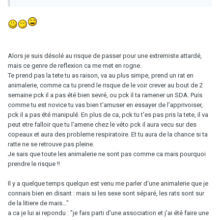
Alors je suis désolé au risque de passer pour une extremiste attardé,
mais ce genre de reflexion ca me met en rogne.
Te prend pas la tete tu as raison, va au plus simpe, prend un rat en
animalerie, comme ca tu prend le risque de le voir crever au bout de 2
semaine pck il a pas été bien sevré, ou pck il ta ramener un SDA. Puis
comme tu est novice tu vas bien t'amuser en essayer de l'apprivoiser,
pck il a pas été manipulé. En plus de ca, pck tu t'es pas pris la tete, il va
peut etre falloir que tu l'amene chez le véto pck il aura vecu sur des
copeaux et aura des probleme respiratoire. Et tu aura de la chance si ta
ratte ne se retrouve pas pleine.
Je sais que toute les animalerie ne sont pas comme ca mais pourquoi
prendre le risque !!
Il y a quelque temps quelqun est venu me parler d'une animalerie que je
connais bien en disant : mais si les sexe sont séparé, les rats sont sur
de la litiere de mais..."
a ca je lui ai repondu : "je fais parti d'une association et j'ai été faire une