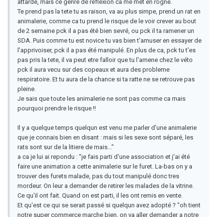
attardé, mais ce genre de reflexion ca me met en rogne.
Te prend pas la tete tu as raison, va au plus simpe, prend un rat en
animalerie, comme ca tu prend le risque de le voir crever au bout
de 2 semaine pck il a pas été bien sevré, ou pck il ta ramener un
SDA. Puis comme tu est novice tu vas bien t'amuser en essayer de
l'apprivoiser, pck il a pas été manipulé. En plus de ca, pck tu t'es
pas pris la tete, il va peut etre falloir que tu l'amene chez le véto
pck il aura vecu sur des copeaux et aura des probleme
respiratoire. Et tu aura de la chance si ta ratte ne se retrouve pas
pleine.
Je sais que toute les animalerie ne sont pas comme ca mais
pourquoi prendre le risque !!
Il y a quelque temps quelqun est venu me parler d'une animalerie
que je connais bien en disant : mais si les sexe sont séparé, les
rats sont sur de la litiere de mais..."
a ca je lui ai repondu : "je fais parti d'une association et j'ai été
faire une animation a cette animalerie sur le furet. La-bas on y a
trouver des furets malade, pas du tout manipulé donc tres
mordeur. On leur a demander de retirer les malades de la vitrine.
Ce qu'il ont fait. Quand on est parti, il les ont remis en vente.
Et qu'est ce qui se serait passé si quelqun avez adopté ? "oh tient
notre super commerce marche bien, on va aller demander a notre