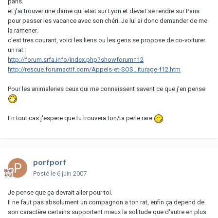
paris.
et j'ai trouver une dame qui etait sur Lyon et devait se rendre sur Paris
pour passer les vacance avec son chéri. Je lui ai donc demander de me
la ramener.
c'est tres courant, voici les liens ou les gens se propose de co-voiturer
un rat :
http://forum.srfa.info/index.php?showforum=12
http://rescue.forumactif.com/Appels-et-SOS...iturage-f12.htm
Pour les animaleries ceux qui me connaissent savent ce que j'en pense
En tout cas j'espere que tu trouvera ton/ta perle rare
porfporf
Posté
le 6 juin 2007
Je pense que ça devrait aller pour toi.
Il ne faut pas absolument un compagnon a ton rat, enfin ça depend de
son caractère certains supportent mieux la solitude que d'autre en plus