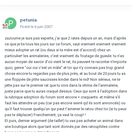
petunia
Posté
le 6 juin 2007
zazoume je suis pas experte, j'ai que 2 rates depuis un an, mais d'après
ce que je lis tous les jours sur ce forum, vaut vraiment vraiment vraiment
mieux adopter un rat (ou deux si ta mère est d'accord) chez un
particulier! les animaleries, c'est vraiment du foutage de gueule: tu n'as
aucun moyen de savoir d'où vient le rat, ils peuvent te raconter n'importe
quoi, genre "oui oui c'est un mâle" et toi qui n'y connais pas trop grand
chose encore tu regardes pas de plus près, et au bout de 20 jours tu as
une floppée de ptite saucisses kinder dans le nid! Non sérieux, ne te
jette pas sur le premier rat que tu vois dans la vitrine de l'animalerie,
juste parce que tu auras craqué dessus. Ceux qui sont à l'adoption dans
la rubrique adoption du forum sont encore + craquants. et même s'il
faut les attendre un peu (car pas encore sevré qd ils sont annoncés) ou
qu'il faut trouver quelqu'un qui peut t'amener le ratou chez toi (si tu peux
pas te déplacer) Franchement, ça vaut le coup! !
Et puis, dernier argument (de taille!) tu vas pas acheter un animal dans
une boutique alors que tant sont donnés par des ratouphiles contre