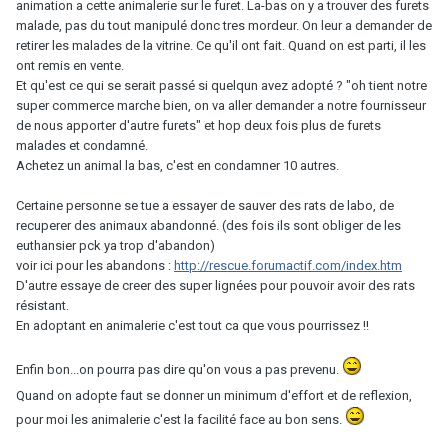
animation a cette animalerie sur le furet. La-bas on y a trouver des furets
malade, pas du tout manipulé donc tres mordeur. On leur a demander de
retirer les malades de la vitrine. Ce qu'il ont fait. Quand on est parti, il les
ont remis en vente.
Et qu'est ce qui se serait passé si quelqun avez adopté ? "oh tient notre
super commerce marche bien, on va aller demander a notre fournisseur
de nous apporter d'autre furets" et hop deux fois plus de furets
malades et condamné.
Achetez un animal la bas, c'est en condamner 10 autres.
Certaine personne se tue a essayer de sauver des rats de labo, de
recuperer des animaux abandonné. (des fois ils sont obliger de les
euthansier pck ya trop d'abandon)
voir ici pour les abandons :
http://rescue.forumactif.com/index.htm
D'autre essaye de creer des super lignées pour pouvoir avoir des rats
résistant.
En adoptant en animalerie c'est tout ca que vous pourrissez !!
Enfin bon...on pourra pas dire qu'on vous a pas prevenu.
Quand on adopte faut se donner un minimum d'effort et de reflexion,
pour moi les animalerie c'est la facilité face au bon sens.