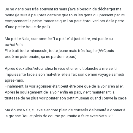
Je ne viens pas très souvent ici mais j'avais besoin de décharger ma
peine (je suis à peu près certaine que tous les gens qui passent par ici
comprennent la peine immense que l'on peut éprouver lors de la perte
d'une petite boule de poil)
Ma petite Nala, surnommée "La petite" à juste titre, est partie au
pa*rat*dis...
Elle était toute minuscule, toute jeune mais très fragile (AVC puis
oedème pulmonaire, ça ne pardonne pas)
Après deux aller/retour chez le véto et une nuit blanche à me sentir
impuissante face à son mal-être, elle a fait son dernier voyage samedi
après-midi.
Finalement, la voir agoniser était peut être pire que de la voir s'en aller.
Après le soulagement de la voir enfin en paix, vient maintenant la
tristesse de ne plus voir pointer son petit museau quand j'ouvre la cage.
Ma douce Nala, tu avais encore plein de conseils de beauté à donner à
la grosse Bou et plein de course poursuite à faire avec Natsuki !