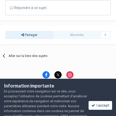
Répondre à ce sujet…
Partager
Abonnés
0
Aller sur la liste des sujets
Information importante
Langue
Thème
Politique de confidentialité
En poursuivant votre navigation sur ce site, vous
Nous contacter
Nous contacter
acceptez l’utilisation de cookies permettant d'améliorer
SRFA, l'association des amoureux du rat domestique
votre expérience de navigation et mémoriser vos
Powered by Invision Community
I accept
paramètres utilisateur pendant votre visite. Aucune
information contenue dans ces cookies ne permet de
vous identifier sans votre permission. SRFA ne transmet