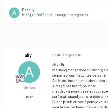
Par
ally
le 15 juin 2007
dans
Le nuage des regrettés
ally
Posté
le 15 juin 2007
eh voilà,
ma Xiong mao (panda en chinois) s'e
semaines) qui m'a quittée de la mêm
Après de l'incompréhension et des dout
Alors j'ai pas hesité, pour elle.
Membre
mes deux amours de rates vous aviez
puré mais quand je suis rentrée chez 
12
Quand je suis arrivée à paris je vous a
vous laisser partager chaque coin de