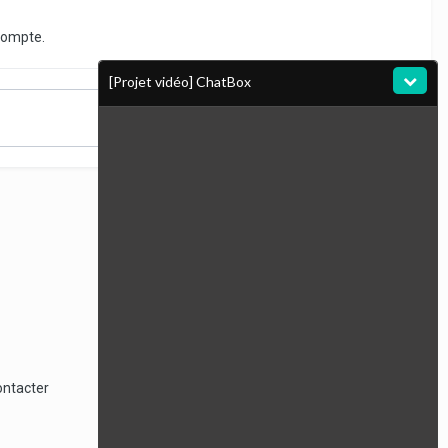
compte.
[Projet vidéo] ChatBox
Toute l’activité
ontacter