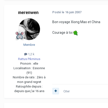
merenwen
Posté
le 16 juin 2007
Bon voyage Xiong Mao et China
Courage à toi
Membre
1,2 k
Rattus Pikminus
Pronom :
elle
Localisation :
Essonne
(91)
Nombre de rats :
Zéro à
mon grand regret
Ratouphile depuis :
depuis que j'ai 16 ans
Citer