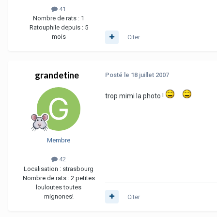
41
Nombre de rats :
1
Ratouphile depuis :
5
mois
Citer
grandetine
Posté
le 18 juillet 2007
trop mimi la photo !
Membre
42
Localisation :
strasbourg
Nombre de rats :
2 petites
louloutes toutes
mignones!
Citer