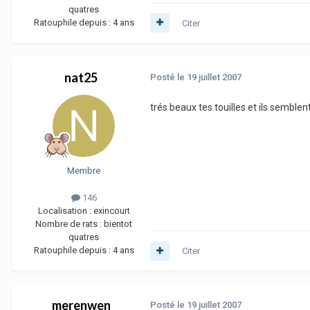
quatres
Ratouphile depuis :
4 ans
Citer
nat25
Posté
le 19 juillet 2007
trés beaux tes touilles et ils sembl
Membre
146
Localisation :
exincourt
Nombre de rats :
bientot
quatres
Ratouphile depuis :
4 ans
Citer
merenwen
Posté
le 19 juillet 2007