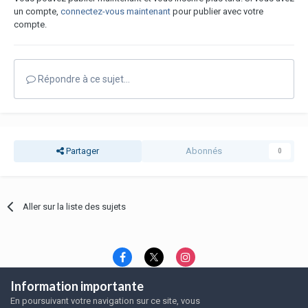
un compte,
connectez-vous maintenant
pour publier avec votre
compte.
Répondre à ce sujet…
Partager
Abonnés
0
Aller sur la liste des sujets
Information importante
Langue
Thème
Politique de confidentialité
En poursuivant votre navigation sur ce site, vous
Nous contacter
Nous contacter