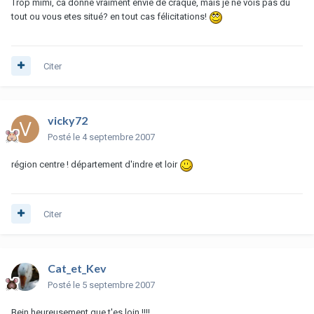
Trop mimi, ca donne vraiment envie de craqué, mais je ne vois pas du
tout ou vous etes situé? en tout cas félicitations!
Citer
vicky72
Posté
le 4 septembre 2007
région centre ! département d'indre et loir
Citer
Cat_et_Kev
Posté
le 5 septembre 2007
Bein heureusement que t'es loin !!!!