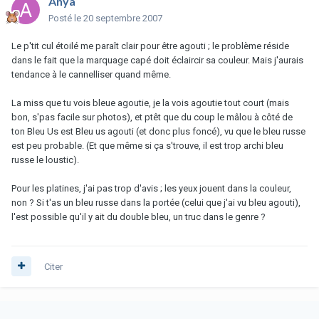
Anya
Posté
le 20 septembre 2007
Le p'tit cul étoilé me paraît clair pour être agouti ; le problème réside
dans le fait que la marquage capé doit éclaircir sa couleur. Mais j'aurais
tendance à le cannelliser quand même.
La miss que tu vois bleue agoutie, je la vois agoutie tout court (mais
bon, s'pas facile sur photos), et ptêt que du coup le mâlou à côté de
ton Bleu Us est Bleu us agouti (et donc plus foncé), vu que le bleu russe
est peu probable. (Et que même si ça s'trouve, il est trop archi bleu
russe le loustic).
Pour les platines, j'ai pas trop d'avis ; les yeux jouent dans la couleur,
non ? Si t'as un bleu russe dans la portée (celui que j'ai vu bleu agouti),
l'est possible qu'il y ait du double bleu, un truc dans le genre ?
Citer