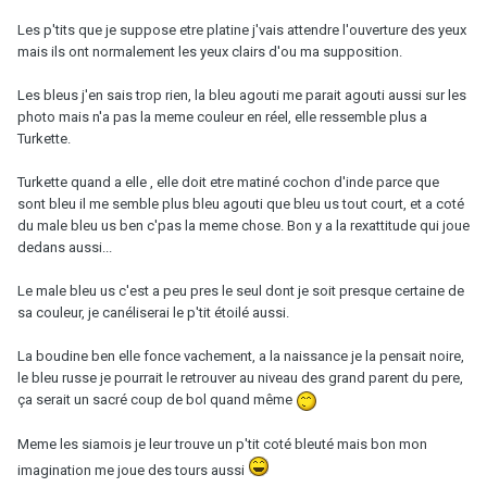
Les p'tits que je suppose etre platine j'vais attendre l'ouverture des yeux
mais ils ont normalement les yeux clairs d'ou ma supposition.
Les bleus j'en sais trop rien, la bleu agouti me parait agouti aussi sur les
photo mais n'a pas la meme couleur en réel, elle ressemble plus a
Turkette.
Turkette quand a elle , elle doit etre matiné cochon d'inde parce que
sont bleu il me semble plus bleu agouti que bleu us tout court, et a coté
du male bleu us ben c'pas la meme chose. Bon y a la rexattitude qui joue
dedans aussi...
Le male bleu us c'est a peu pres le seul dont je soit presque certaine de
sa couleur, je canéliserai le p'tit étoilé aussi.
La boudine ben elle fonce vachement, a la naissance je la pensait noire,
le bleu russe je pourrait le retrouver au niveau des grand parent du pere,
ça serait un sacré coup de bol quand même
Meme les siamois je leur trouve un p'tit coté bleuté mais bon mon
imagination me joue des tours aussi