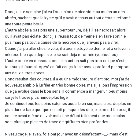
Donc, cette semaine j'ai eu l'occasion de bien vider au moins un des
abcès, sachant que le kyste qu'il y avait dessus au tout début a reformé
une toute petite boule.
L'autre abcès a pas pris une super tournure, déjà il se nécrosait alors
qu'il avait pas éclaté, donc j'ai réussi tout de même à en faire sortir le
pus mais pas tout à cause de la nécrose que j'arrivais pas à virer.
Quand j'ai pu aller chez le véto, il a bien nettoyé ce dernier et à enlever la
nécrose bien que depuis elle se soit déjà reformée (youhouhou)
L'autre boule en dessous pour l'instant on sait pas trop ce que s'est
toujours, il faudrait opéré en fait car ça à l'air assez profond par rapport
aux deux autres abcès.
Donc résultat des courses, il a eu une mégapiqure d'antibio, moi j'ai de
nouveaux antibio à lui filer en très bonne dose, mais j'ai pas l'impression
que ça évolue dans le bon sens. Il commence à manger un peu moins
car je le trouve plus mince plus léger
Je continue tous les soins externes aussi bien sur, mais c'est de plus en
plus dur de faire quoique ce soit puisque dés que je le prend il a peur, il
couine avant même d'avoir mal et se débat tellement que mes mains
sont plus que pleines de trace de griffures bien profondes....
Niveau cage je lave 2 fois par jour avec un désinfectant -__- mais c'est