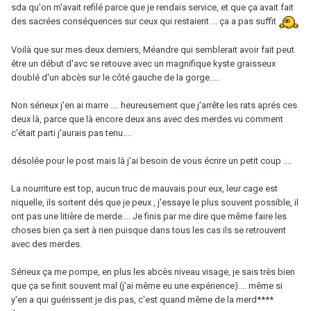
sda qu'on m'avait refilé parce que je rendais service, et que ça avait fait
des sacrées conséquences sur ceux qui restaient ... ça a pas suffit
Voilà que sur mes deux derniers, Méandre qui semblerait avoir fait peut
être un début d'avc se retouve avec un magnifique kyste graisseux
doublé d'un abcès sur le côté gauche de la gorge.....
Non sérieux j'en ai marre .... heureusement que j'arrête les rats aprés ces
deux là, parce que là encore deux ans avec des merdes vu comment
c'était parti j'aurais pas tenu....
désolée pour le post mais là j'ai besoin de vous écrire un petit coup ....
La nourriture est top, aucun truc de mauvais pour eux, leur cage est
niquelle, ils sortent dés que je peux , j'essaye le plus souvent possible, il
ont pas une litière de merde.... Je finis par me dire que même faire les
choses bien ça sert à rien puisque dans tous les cas ils se retrouvent
avec des merdes.
Sérieux ça me pompe, en plus les abcès niveau visage, je sais très bien
que ça se finit souvent mal (j'ai même eu une expérience).... même si
y'en a qui guérissent je dis pas, c'est quand même de la merd****