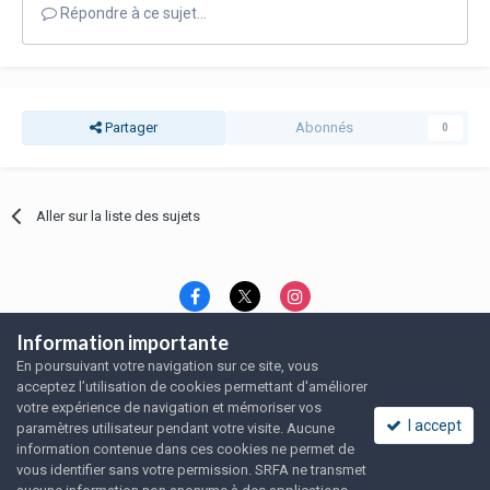
Répondre à ce sujet…
Partager
Abonnés
0
Aller sur la liste des sujets
Information importante
Langue
Thème
Politique de confidentialité
En poursuivant votre navigation sur ce site, vous
Nous contacter
Nous contacter
acceptez l’utilisation de cookies permettant d'améliorer
SRFA, l'association des amoureux du rat domestique
votre expérience de navigation et mémoriser vos
Powered by Invision Community
I accept
paramètres utilisateur pendant votre visite. Aucune
information contenue dans ces cookies ne permet de
vous identifier sans votre permission. SRFA ne transmet