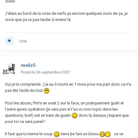
:bave:
J'étais au bord de la crise de nerfs ya encore quelques mois de ça, je
crois que ça va pas tarder à revenir là
Citer
meliz5
Posté
le 26 septembre 2007
Oui je te comprends...j'ai eu 3 morts en 1 mois pour ma part donc ca n'a
pas été facile du tout
Pour les abces, Pim's en avait 2 sur la face, un pratiquement guéri et
l'autre apres opération (je sais pas si t'as vu mon topic dans les
questions, bref) est en train de guérir
donc là dessus j'espere que
pour toi ce sera pareil !
Il faut que tu tienne le coup
tiens jte fais un bisou
ca ve