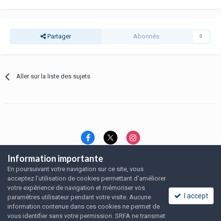
Partager
Abonnés
0
Aller sur la liste des sujets
Information importante
Langue
Thème
Politique de confidentialité
En poursuivant votre navigation sur ce site, vous
Nous contacter
Nous contacter
acceptez l’utilisation de cookies permettant d'améliorer
SRFA, l'association des amoureux du rat domestique
votre expérience de navigation et mémoriser vos
Powered by Invision Community
I accept
paramètres utilisateur pendant votre visite. Aucune
information contenue dans ces cookies ne permet de
vous identifier sans votre permission. SRFA ne transmet