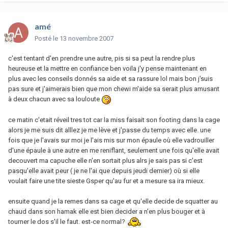
amé
Posté
le 13 novembre 2007
c'est tentant d'en prendre une autre, pis si sa peut la rendre plus
heureuse et la mettre en confiance ben voila j'y pense maintenant en
plus avec les conseils donnés sa aide et sa rassure lol mais bon j'suis
pas sure et j'aimerais bien que mon chewi m'aide sa serait plus amusant
à deux chacun avec sa louloute
ce matin c'etait réveil tres tot car la miss faisait son footing dans la cage
alors je me suis dit alllez je me lève et j'passe du temps avec elle. une
fois que je l'avais sur moi je l'ais mis sur mon épaule où elle vadrouiller
d'une épaule à une autre en me reniflant, seulement une fois qu'elle avait
decouvert ma capuche elle n'en sortait plus alrs je sais pas si c'est
pasqu'elle avait peur ( je ne l'ai que depuis jeudi dernier) où si elle
voulait faire une tite sieste Gsper qu'au fur et a mesure sa ira mieux.
ensuite quand je la remes dans sa cage et qu'elle decide de squatter au
chaud dans son hamak elle est bien decider a n'en plus bouger et à
tourner le dos s'il le faut. est-ce normal?