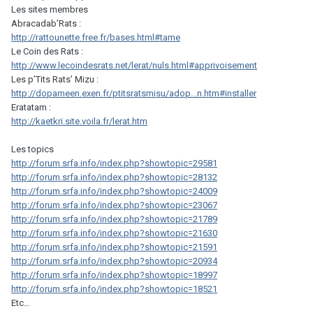
Les sites membres
Abracadab’Rats :
http://rattounette.free.fr/bases.html#tame
Le Coin des Rats :
http://www.lecoindesrats.net/lerat/nuls.html#apprivoisement
Les p’Tits Rats’ Mizu :
http://dopameen.exen.fr/ptitsratsmisu/adop...n.htm#installer
Eratatam :
http://kaetkri.site.voila.fr/lerat.htm
Les topics
http://forum.srfa.info/index.php?showtopic=29581
http://forum.srfa.info/index.php?showtopic=28132
http://forum.srfa.info/index.php?showtopic=24009
http://forum.srfa.info/index.php?showtopic=23067
http://forum.srfa.info/index.php?showtopic=21789
http://forum.srfa.info/index.php?showtopic=21630
http://forum.srfa.info/index.php?showtopic=21591
http://forum.srfa.info/index.php?showtopic=20934
http://forum.srfa.info/index.php?showtopic=18997
http://forum.srfa.info/index.php?showtopic=18521
Etc…