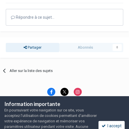
Répondre à ce sujet…
Partager
Abonnés
0
Aller sur la liste des sujets
Information importante
Langue
Thème
Politique de confidentialité
En poursuivant votre navigation sur ce site, vous
Nous contacter
Nous contacter
acceptez l’utilisation de cookies permettant d'améliorer
SRFA, l'association des amoureux du rat domestique
votre expérience de navigation et mémoriser vos
Powered by Invision Community
I accept
paramètres utilisateur pendant votre visite. Aucune