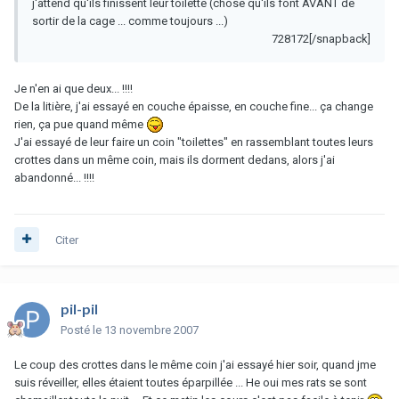
j'attend qu'ils finissent leur toilette (chose qu'ils font AVANT de
sortir de la cage ... comme toujours ...)
728172[/snapback]
Je n'en ai que deux... !!!!
De la litière, j'ai essayé en couche épaisse, en couche fine... ça change
rien, ça pue quand même
J'ai essayé de leur faire un coin "toilettes" en rassemblant toutes leurs
crottes dans un même coin, mais ils dorment dedans, alors j'ai
abandonné... !!!!
Citer
pil-pil
Posté
le 13 novembre 2007
Le coup des crottes dans le même coin j'ai essayé hier soir, quand jme
suis réveiller, elles étaient toutes éparpillée ... He oui mes rats se sont