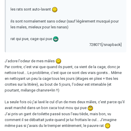
les rats sont auto-lavant
ils sont normalement sans odeur (sauf légèrement musqué pour
les males, mieleux pour les nanas)
rat qui pue, cage qui pue
728071[/snapback]
J'adore l'odeur de mes mâles
Par contre, c'est vrai que quand ils puent, ca vient de la cage, donc je
nettoie tout... Le problème, c'est que ce sont des vrais gorets... Même
en nettoyant un peu la cage tous les jours (étages en plexi + ttes les
crottes sur la litière), au bout de 5 jours, l'odeur est intenable (et
pourtant, mélange chanvre+lin !!)
La seule fois où j'ai lavé le cul d'un de mes deux mâles, c'est parce qu'il
avait marché dans un bon caca tout mou qui pue
J'ai pris un gant de toilette passé sous l'eau tiède, mais bon, vu
comment il se débattait juste quand je lui frottais le cul... J'imagine
même pas si j'avais du le tremper entièrement, le pauvre rat