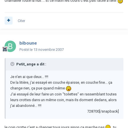
chamailler toute la nuit ... Et ce matin les cours c'est pas facile à tenir
Citer
biboune
Posté
le 13 novembre 2007
Petit_ange a dit :
Je n'en ai que deux... !!!!
De la litière, j'ai essayé en couche épaisse, en couche fine... ça
change rien, ça pue quand même
J'ai essayé de leur faire un coin "toilettes" en rassemblant toutes
leurs crottes dans un même coin, mais ils dorment dedans, alors
j'ai abandonné... !!!!
728700[/snapback]
le coin crotte c'est a changer tous jours sinon ça marche pas
, tu