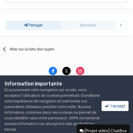
Partager
Abonnés
0
Aller sur la liste des sujets
Information importante
Langue
Thème
Politique de confidentialité
En poursuivant votre navigation sur ce site, vous
Nous contacter
Nous contacter
acceptez l’utilisation de cookies permettant d'améliorer
SRFA, l'association des amoureux du rat domestique
votre expérience de navigation et mémoriser vos
Powered by Invision Community
I accept
paramètres utilisateur pendant votre visite. Aucune
information contenue dans ces cookies ne permet de
vous identifier sans votre permission. SRFA ne transmet
aucune information non anonyme à des applications
tierces.
[Projet vidéo] ChatBox