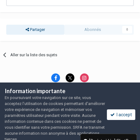
Partager
Abonnés
0
Aller sur la liste des sujets
Information importante
Langue
Thème
Politique de confidentialité
En poursuivant votre navigation sur ce site, vous
Nous contacter
Nous contacter
acceptez l’utilisation de cookies permettant d'améliorer
SRFA, l'association des amoureux du rat domestique
votre expérience de navigation et mémoriser vos
Powered by Invision Community
I accept
paramètres utilisateur pendant votre visite. Aucune
information contenue dans ces cookies ne permet de
vous identifier sans votre permission. SRFA ne transmet
aucune information non anonyme à des applications
tierces.