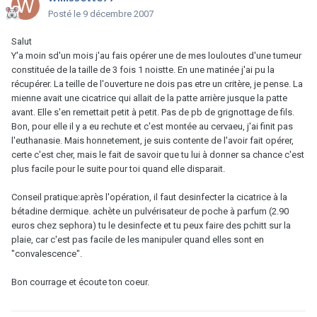
Posté
le 9 décembre 2007
Salut
Y'a moin sd'un mois j'au fais opérer une de mes louloutes d'une tumeur
constituée de la taille de 3 fois 1 noistte. En une matinée j'ai pu la
récupérer. La teille de l'ouverture ne dois pas etre un critère, je pense. La
mienne avait une cicatrice qui allait de la patte arrière jusque la patte
avant. Elle s'en remettait petit à petit. Pas de pb de grignottage de fils.
Bon, pour elle il y a eu rechute et c'est montée au cervaeu, j'ai finit pas
l'euthanasie. Mais honnetement, je suis contente de l'avoir fait opérer,
certe c'est cher, mais le fait de savoir que tu lui à donner sa chance c'est
plus facile pour le suite pour toi quand elle disparait.
Conseil pratique:après l'opération, il faut desinfecter la cicatrice à la
bétadine dermique. achète un pulvérisateur de poche à parfum (2.90
euros chez sephora) tu le desinfecte et tu peux faire des pchitt sur la
plaie, car c'est pas facile de les manipuler quand elles sont en
"convalescence".
Bon courrage et écoute ton coeur.