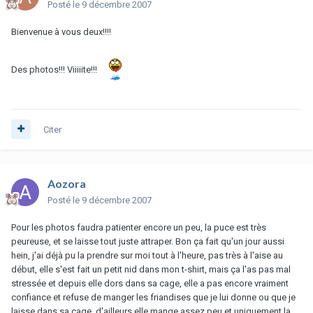
Posté
le 9 décembre 2007
Bienvenue à vous deux!!!!
Des photos!!! Viiiiite!!!
Citer
Aozora
Posté
le 9 décembre 2007
Pour les photos faudra patienter encore un peu, la puce est très
peureuse, et se laisse tout juste attraper. Bon ça fait qu'un jour aussi
hein, j'ai déjà pu la prendre sur moi tout à l'heure, pas très à l'aise au
début, elle s'est fait un petit nid dans mon t-shirt, mais ça l'as pas mal
stressée et depuis elle dors dans sa cage, elle a pas encore vraiment
confiance et refuse de manger les friandises que je lui donne ou que je
laisse dans sa cage, d'ailleurs elle mange assez peu et uniquement la