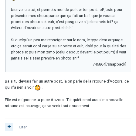
bienvenu a toi, et permets moi de polluer ton post lol! juste pour
présenter mes choux parce que ça fait un bail que je vous ai
promi des photos et euh, ç'est pasg rave si je les mets ici? ça
évitera d'ouvrir un autre poste hihihi
Si quelqu'un peu me renseigner sur le nom, le type dem arquage
etc ça serait cool car je suis novice et euh, dslé pour la qualité des
photos et puis mon zimo (celui debout devant le pot pourri) il veut
jamais se laisser prendre en photo snif
746864[/snapback]
Ba si tu devrais fair un autre post, la on parle de la ratoune d'Aozora, ce
qui n'a rien a voir
.
Elle est mignonne ta puce Aozora ! T'inquiète moi aussi ma nouvelle
ratoune est sauvage, ça va venir tout doucement.
Citer