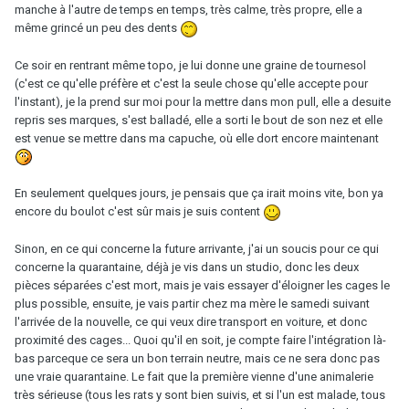
manche à l'autre de temps en temps, très calme, très propre, elle a
même grincé un peu des dents
Ce soir en rentrant même topo, je lui donne une graine de tournesol
(c'est ce qu'elle préfère et c'est la seule chose qu'elle accepte pour
l'instant), je la prend sur moi pour la mettre dans mon pull, elle a desuite
repris ses marques, s'est balladé, elle a sorti le bout de son nez et elle
est venue se mettre dans ma capuche, où elle dort encore maintenant
En seulement quelques jours, je pensais que ça irait moins vite, bon ya
encore du boulot c'est sûr mais je suis content
Sinon, en ce qui concerne la future arrivante, j'ai un soucis pour ce qui
concerne la quarantaine, déjà je vis dans un studio, donc les deux
pièces séparées c'est mort, mais je vais essayer d'éloigner les cages le
plus possible, ensuite, je vais partir chez ma mère le samedi suivant
l'arrivée de la nouvelle, ce qui veux dire transport en voiture, et donc
proximité des cages... Quoi qu'il en soit, je compte faire l'intégration là-
bas parceque ce sera un bon terrain neutre, mais ce ne sera donc pas
une vraie quarantaine. Le fait que la première vienne d'une animalerie
très sérieuse (tous les rats y sont bien suivis, et si l'un est malade, tous