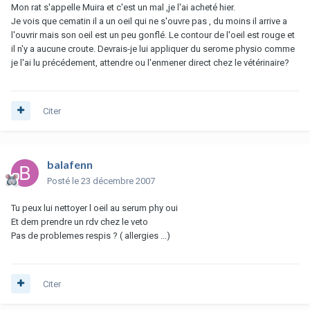
Mon rat s'appelle Muira et c'est un mal ,je l'ai acheté hier.
Je vois que cematin il a un oeil qui ne s'ouvre pas , du moins il arrive a
l'ouvrir mais son oeil est un peu gonflé. Le contour de l'oeil est rouge et
il n'y a aucune croute. Devrais-je lui appliquer du serome physio comme
je l'ai lu précédement, attendre ou l'enmener direct chez le vétérinaire?
Citer
balafenn
Posté
le 23 décembre 2007
Tu peux lui nettoyer l oeil au serum phy oui
Et dem prendre un rdv chez le veto
Pas de problemes respis ? ( allergies ...)
Citer