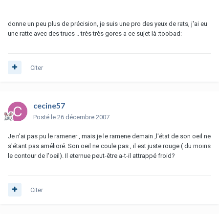
donne un peu plus de précision, je suis une pro des yeux de rats, j'ai eu
une ratte avec des trucs .. très très gores a ce sujet là :toobad:
Citer
cecine57
Posté
le 26 décembre 2007
Je n'ai pas pu le ramener , mais je le ramene demain ,l'état de son oeil ne
s'étant pas amélioré. Son oeil ne coule pas , il est juste rouge ( du moins
le contour de l'oeil). Il eternue peut-être a-t-il attrappé froid?
Citer