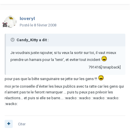
loveryl
Posté
le 8 février 2008
Candy_Kitty a dit :
Je voudrais juste rajouter, si tu veux la sortir sur toi, il vaut mieux
prendre un harnais pour la 'tenir', et eviter tout incident
791416[/snapback]
pour pas que la bête sanguinaire se jette sur les gens !!!
moi je te conseille d'éviter les lieux publics avec ta ratte car les gens qui
n'aiment pas te le feront remarquer ... puis tu peux pas prévoir les
réactions... et puis si elle se barre.... :wacko: :wacko: :wacko: :wacko:
:wacko:
Citer