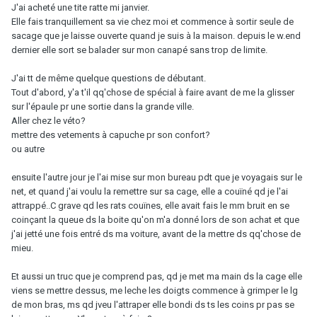
J'ai acheté une tite ratte mi janvier.
Elle fais tranquillement sa vie chez moi et commence à sortir seule de
sacage que je laisse ouverte quand je suis à la maison. depuis le w.end
dernier elle sort se balader sur mon canapé sans trop de limite.
J'ai tt de même quelque questions de débutant.
Tout d'abord, y'a t'il qq'chose de spécial à faire avant de me la glisser
sur l'épaule pr une sortie dans la grande ville.
Aller chez le véto?
mettre des vetements à capuche pr son confort?
ou autre
ensuite l'autre jour je l'ai mise sur mon bureau pdt que je voyagais sur le
net, et quand j'ai voulu la remettre sur sa cage, elle a couïné qd je l'ai
attrappé..C grave qd les rats couïnes, elle avait fais le mm bruit en se
coinçant la queue ds la boite qu'on m'a donné lors de son achat et que
j'ai jetté une fois entré ds ma voiture, avant de la mettre ds qq'chose de
mieu.
Et aussi un truc que je comprend pas, qd je met ma main ds la cage elle
viens se mettre dessus, me leche les doigts commence à grimper le lg
de mon bras, ms qd jveu l'attraper elle bondi ds ts les coins pr pas se