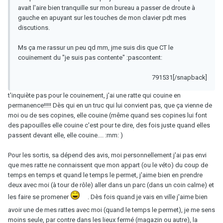
avait l'aire bien tranquille sur mon bureau a passer de droute à
gauche en apuyant sur les touches de mon clavier pdt mes
discutions.
Ms ça me rassur un peu qd mm, jme suis dis que CT le
couïnement du "je suis pas contente" :pascontent:
791531[/snapback]
t'inquiète pas pour le couinement, j'ai une ratte qui couine en
permanence!!!!! Dès qui en un truc qui lui convient pas, que ça vienne de
moi ou de ses copines, elle couine (même quand ses copines lui font
des papouilles elle couine c'est pour te dire, des fois juste quand elles
passent devant elle, elle couine.... :mm: )
Pour les sortis, sa dépend des avis, moi personnellement j'ai pas envi
que mes ratte ne connaissent que mon appart (ou le véto) du coup de
temps en temps et quand le temps le permet, j'aime bien en prendre
deux avec moi (à tour de rôle) aller dans un parc (dans un coin calme) et
les faire se promener
. Dès fois quand je vais en ville j'aime bien
avoir une de mes rattes avec moi (quand le temps le permet), je me sens
moins seule, par contre dans les lieux fermé (magazin ou autre), la