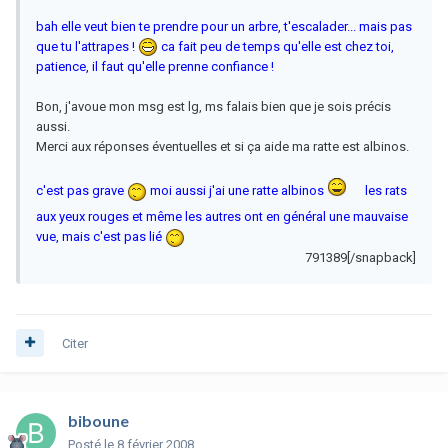
bah elle veut bien te prendre pour un arbre, t'escalader... mais pas
que tu l'attrapes !
ca fait peu de temps qu'elle est chez toi,
patience, il faut qu'elle prenne confiance !
Bon, j'avoue mon msg est lg, ms falais bien que je sois précis
aussi.
Merci aux réponses éventuelles et si ça aide ma ratte est albinos.
c'est pas grave
moi aussi j'ai une ratte albinos
les rats
aux yeux rouges et même les autres ont en général une mauvaise
vue, mais c'est pas lié
791389[/snapback]
Citer
biboune
Posté
le 8 février 2008