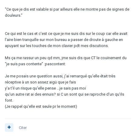
"Ce que je dis est valable si par ailleurs elle ne montre pas de signes de
douleurs."
Ce qui est le cas et c'est ce que je me suis dis sur le coup car elle avait
l'aire bien tranquille sur mon bureau a passer de droute à gauche en
apuyant sur les touches de mon clavier pdt mes discutions.
Ms ça me rassur un peu qd mm, jme suis dis que CT le couïnement du
"je suis pas contente" :pascontent:
Je me posais une question aussi, j'ai remarqué qu'elle était très
réceptive à un son assez aigü que je fais
y'a t'il un risque qu'elle pense ...je sais pas moi
qu'un autre rat ai des ennuis? si C un sont qui se raproche d'un qu'ils
font.
(Je rappel qu'elle est seule pr le moment)
Citer