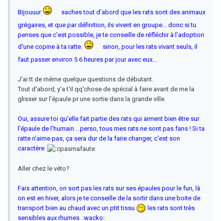
Bijouuur
saches tout d'abord que les rats sont des animaux
grégaires, et que par définition, ils vivent en groupe... donc si tu
penses que c'est possible, je te conseille de réfléchir à l'adoption
d'une copine à ta ratte.
sinon, pour les rats vivant seuls, il
faut passer environ 5 6 heures par jour avec eux...
J'ai tt de même quelque questions de débutant.
Tout d'abord, y'a t'il qq'chose de spécial à faire avant de me la
glisser sur l'épaule pr une sortie dans la grande ville.
Oui, assure toi qu'elle fait partie des rats qui aiment bien être sur
l'épaule de l'humain... perso, tous mes rats ne sont pas fans ! Si ta
ratte n'aime pas, ça sera dur de la faire changer, c'est son
caractère
Aller chez le véto?
Fais attention, on sort pas les rats sur ses épaules pour le fun, là
on est en hiver, alors je te conseille de la sortir dans une boite de
transport bien au chaud avec un ptit tissu
les rats sont très
sensibles aux rhumes :wacko: