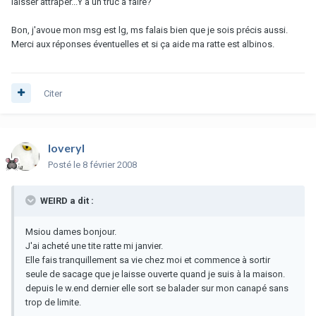
laisser attraper...Y'a un truc à faire?
Bon, j'avoue mon msg est lg, ms falais bien que je sois précis aussi.
Merci aux réponses éventuelles et si ça aide ma ratte est albinos.
Citer
loveryl
Posté
le 8 février 2008
WEIRD a dit :
Msiou dames bonjour.
J'ai acheté une tite ratte mi janvier.
Elle fais tranquillement sa vie chez moi et commence à sortir
seule de sacage que je laisse ouverte quand je suis à la maison.
depuis le w.end dernier elle sort se balader sur mon canapé sans
trop de limite.