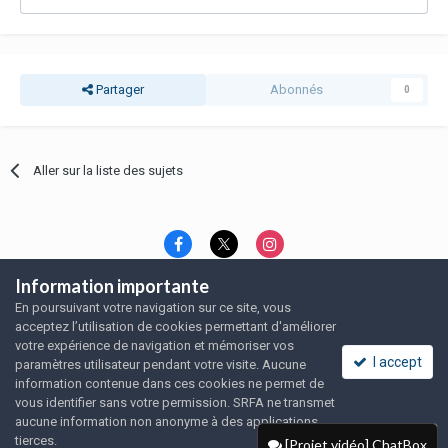
Partager
Abonnés
0
Aller sur la liste des sujets
Information importante
Langue
Thème
Politique de confidentialité
En poursuivant votre navigation sur ce site, vous
Nous contacter
Nous contacter
acceptez l’utilisation de cookies permettant d'améliorer
SRFA, l'association des amoureux du rat domestique
votre expérience de navigation et mémoriser vos
Powered by Invision Community
I accept
paramètres utilisateur pendant votre visite. Aucune
information contenue dans ces cookies ne permet de
vous identifier sans votre permission. SRFA ne transmet
aucune information non anonyme à des applications
tierces.
[Projet vidéo] ChatBox