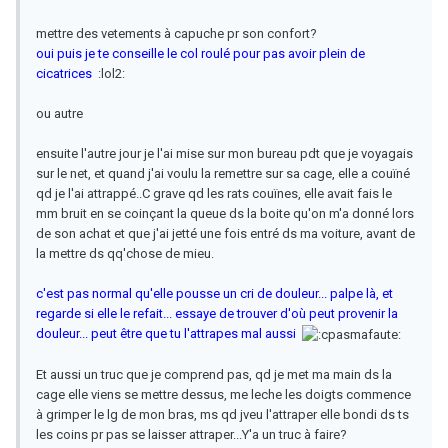
mettre des vetements à capuche pr son confort?
oui puis je te conseille le col roulé pour pas avoir plein de
cicatrices
:lol2:
ou autre
ensuite l'autre jour je l'ai mise sur mon bureau pdt que je voyagais
sur le net, et quand j'ai voulu la remettre sur sa cage, elle a couïné
qd je l'ai attrappé..C grave qd les rats couïnes, elle avait fais le
mm bruit en se coinçant la queue ds la boite qu'on m'a donné lors
de son achat et que j'ai jetté une fois entré ds ma voiture, avant de
la mettre ds qq'chose de mieu.
c'est pas normal qu'elle pousse un cri de douleur... palpe là, et
regarde si elle le refait... essaye de trouver d'où peut provenir la
douleur... peut être que tu l'attrapes mal aussi
Et aussi un truc que je comprend pas, qd je met ma main ds la
cage elle viens se mettre dessus, me leche les doigts commence
à grimper le lg de mon bras, ms qd jveu l'attraper elle bondi ds ts
les coins pr pas se laisser attraper...Y'a un truc à faire?