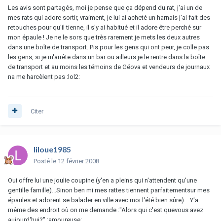
Les avis sont partagés, moi je pense que ça dépend du rat, j'ai un de
mes rats qui adore sortir, vraiment, je lui ai acheté un harnais j'ai fait des
retouches pour qu'il tienne, il s'y ai habitué et il adore être perché sur
mon épaule ! Je ne le sors que très rarement je mets les deux autres
dans une boîte de transport. Pis pour les gens qui ont peur, je colle pas
les gens, si je m'arrête dans un bar ou ailleurs je le rentre dans la boîte
de transport et au moins les témoins de Géova et vendeurs de journaux
na me harcèlent pas :lol2:
Citer
liloue1985
Posté
le 12 février 2008
Oui offre lui une joulie coupine (y'en a pleins qui n'attendent qu'une
gentille famille)...Sinon ben mi mes rattes tiennent parfaitementsur mes
épaules et adorent se balader en ville avec moi l'été bien sûre)....Y'a
même des endroit où on me demande :"Alors qui c'est quevous avez
aujourd'hui?" :amoureuse: