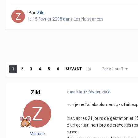
Par
ZikL
le 15 février 2008
dans
Les Naissances
1
2
3
4
5
6
SUIVANT
Page 1 sur 7
ZikL
Posté
le 15 février 2008
non je ne l'ai absolument pas fait ex
hier, après 21 jours de gestation et 
d'un certain nombre de crevettes ros
russe.
Membre