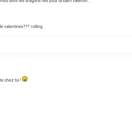
oici donc les dragons nés pour la saint valentin....
e valentines??? :rolling:
te chez toi !