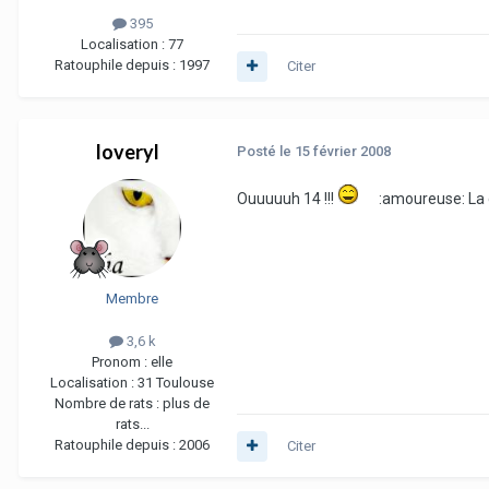
395
Localisation :
77
Ratouphile depuis :
1997
Citer
loveryl
Posté
le 15 février 2008
Ouuuuuh 14 !!!
:amoureuse: La 
Membre
3,6 k
Pronom :
elle
Localisation :
31 Toulouse
Nombre de rats :
plus de
rats...
Ratouphile depuis :
2006
Citer