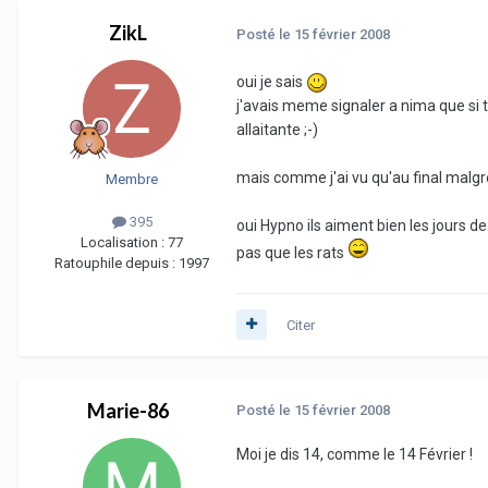
ZikL
Posté
le 15 février 2008
oui je sais
j'avais meme signaler a nima que si t
allaitante ;-)
mais comme j'ai vu qu'au final malgré
Membre
395
oui Hypno ils aiment bien les jours de
Localisation :
77
pas que les rats
Ratouphile depuis :
1997
Citer
Marie-86
Posté
le 15 février 2008
Moi je dis 14, comme le 14 Février !