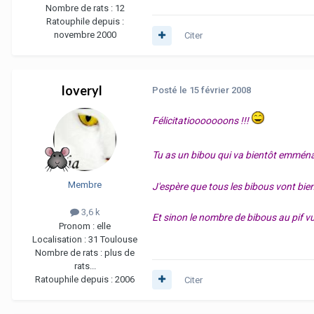
Nombre de rats :
12
Ratouphile depuis :
novembre 2000
Citer
loveryl
Posté
le 15 février 2008
Félicitatiooooooons !!!
Tu as un bibou qui va bientôt emménag
Membre
J'espère que tous les bibous vont bie
3,6 k
Et sinon le nombre de bibous au pif vu 
Pronom :
elle
Localisation :
31 Toulouse
Nombre de rats :
plus de
rats...
Ratouphile depuis :
2006
Citer