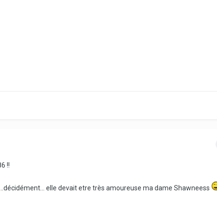
6 !!
ier...décidément... elle devait etre très amoureuse ma dame Shawneess