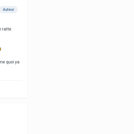
Auteur
e ratte
mme quoi ya