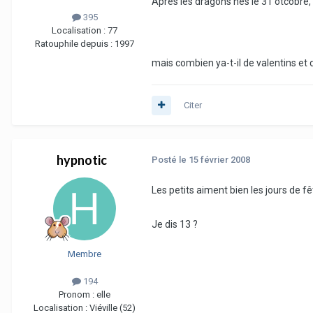
Après les dragons nés le 31 otcobre, v
395
Localisation :
77
Ratouphile depuis :
1997
mais combien ya-t-il de valentins et d
Citer
hypnotic
Posté
le 15 février 2008
Les petits aiment bien les jours de fê
Je dis 13 ?
Membre
194
Pronom :
elle
Localisation :
Viéville (52)