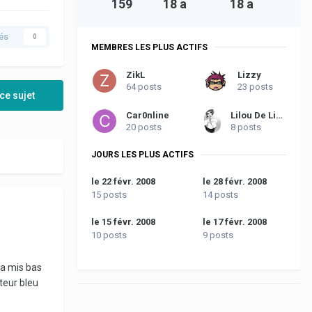
159
18 a
18 a
és
0
MEMBRES LES PLUS ACTIFS
ZikL
Lizzy
64 posts
23 posts
ce sujet
Car0nline
Lilou De Lioncourt
20 posts
8 posts
JOURS LES PLUS ACTIFS
le 22 févr. 2008
le 28 févr. 2008
15 posts
14 posts
le 15 févr. 2008
le 17 févr. 2008
10 posts
9 posts
 a mis bas
teur bleu