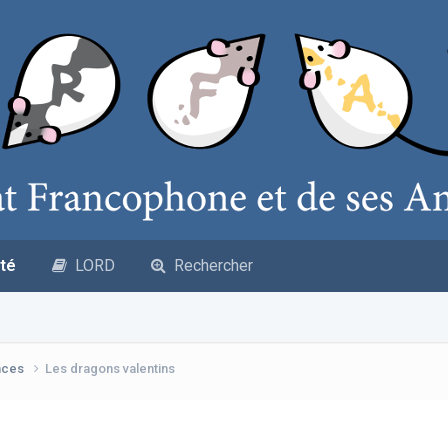
té
LORD
Rechercher
nces
Les dragons valentins