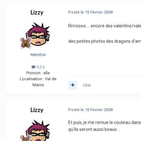
Lizzy
Posté
le 15 février 2008
Rrrroooo ... encore des valentins/va
des petites photos des dragons d'a
Membre
5,2 k
Pronom :
elle
Localisation :
Val de
Marne
Citer
Lizzy
Posté
le 15 février 2008
Et puis, je me remue le couteau dans 
qu'ils seront aussi beaux ...