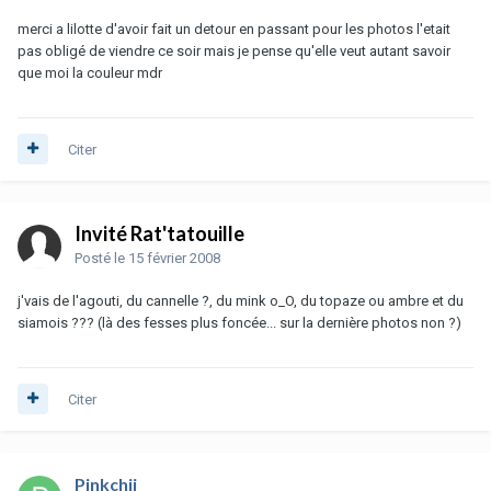
merci a lilotte d'avoir fait un detour en passant pour les photos l'etait
pas obligé de viendre ce soir mais je pense qu'elle veut autant savoir
que moi la couleur mdr
Citer
Invité Rat'tatouille
Posté
le 15 février 2008
j'vais de l'agouti, du cannelle ?, du mink o_O, du topaze ou ambre et du
siamois ??? (là des fesses plus foncée... sur la dernière photos non ?)
Citer
Pinkchii