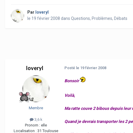
Par
loveryl
le 19 février 2008
dans
Questions, Problèmes, Débats
loveryl
Posté
le 19 février 2008
Bonsoir
Voilà,
Membre
Ma ratte couve 2 bibous depuis leur n
3,6 k
Quand je devrais transporter les 2 pet
Pronom :
elle
Localisation :
31 Toulouse