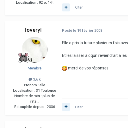
Localisation :
92 et 14 !
Citer
loveryl
Posté
le 19 février 2008
Elle a pris la tuture plusieurs fois av
Et les laisser à qqun reviendrait à 
merci de vos réponses
Membre
3,6 k
Pronom :
elle
Localisation :
31 Toulouse
Nombre de rats :
plus de
rats...
Ratouphile depuis :
2006
Citer