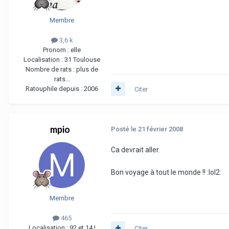
Membre
3,6 k
Pronom :
elle
Localisation :
31 Toulouse
Nombre de rats :
plus de
rats...
Ratouphile depuis :
2006
Citer
mpio
Posté
le 21 février 2008
Ca devrait aller.
Bon voyage à tout le monde !! :lol2:
Membre
465
Localisation :
92 et 14 !
Citer