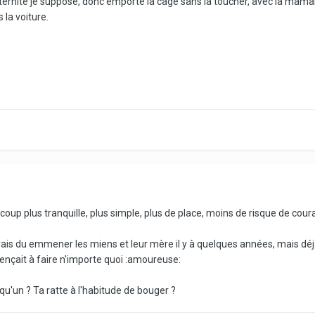
ternité je suppose, donc emporte la cage sans la toucher, avec la maman
 la voiture.
ucoup plus tranquille, plus simple, plus de place, moins de risque de couran
avais du emmener les miens et leur mère il y à quelques années, mais déjà
ençait à faire n'importe quoi :amoureuse:
lqu'un ? Ta ratte à l'habitude de bouger ?