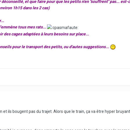
per déconseillé, et que faire pour que les petits n'en "souffrent" pas... es
(environ 1h15 dans les 2 cas)
...
t j'emmène tous mes rats...
oir des cages adaptées à leurs besoins sur place...
onseils pour le transport des petits, ou d'autes suggestions...
ien et ils bougent pas du trajet. Alors que le train, ça va être hyper bruyant