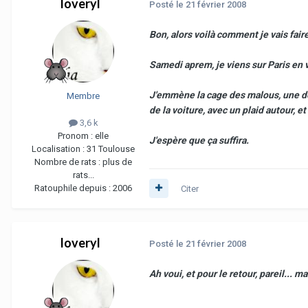
loveryl
Posté
le 21 février 2008
Bon, alors voilà comment je vais fair
Samedi aprem, je viens sur Paris en v
J'emmène la cage des malous, une de m
Membre
de la voiture, avec un plaid autour, 
3,6 k
Pronom :
elle
J'espère que ça suffira.
Localisation :
31 Toulouse
Nombre de rats :
plus de
rats...
Ratouphile depuis :
2006
Citer
loveryl
Posté
le 21 février 2008
Ah voui, et pour le retour, pareil... 