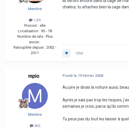
Ils seront encore dans la cage de ma
chaleur, tu attaches bien la cage dans
Membre
1,8 k
Pronom :
elle
Localisation :
95 - 78
Nombre de rats :
Plus
aucun..
Ratouphile depuis :
2002 -
2011
Citer
mpio
Posté
le 19 février 2008
Au pire je dirais la voiture aussi, bea
Après je sais pas trop les risques, j'
semaines je crois, parce qu'ils comm
Membre
Tu peux pas du tout les laisser à que
465