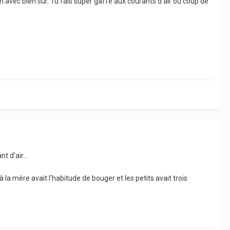
 avec bien sur. Tu fais super gaffe aux courants d'air ou coup de
t d'air...
 la mère avait l'habitude de bouger et les petits avait trois