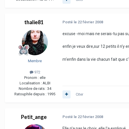
thalie81
Posté
le 22 février 2008
excuse -moi mais ne serais-tu pas su
enfin je veux dire,sur 12 petits il n'
m'enfin dans la vie chacun fait que c'q
Membre
972
Pronom :
elle
Localisation :
ALBI
Nombre de rats :
34
Ratouphile depuis :
1995
Citer
Petit_ange
Posté
le 22 février 2008
Elle n'a pas le choix, elle l'a expliqué.