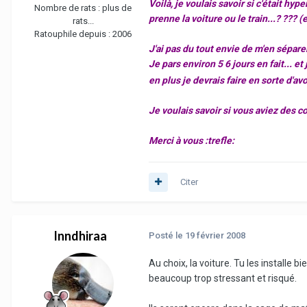
Voilà, je voulais savoir si c'était hy
Nombre de rats :
plus de
prenne la voiture ou le train...? ??? 
rats...
Ratouphile depuis :
2006
J'ai pas du tout envie de m'en séparer
Je pars environ 5 6 jours en fait... e
en plus je devrais faire en sorte d'av
Je voulais savoir si vous aviez des c
Merci à vous :trefle:
Citer
Inndhiraa
Posté
le 19 février 2008
Au choix, la voiture. Tu les installe b
beaucoup trop stressant et risqué.