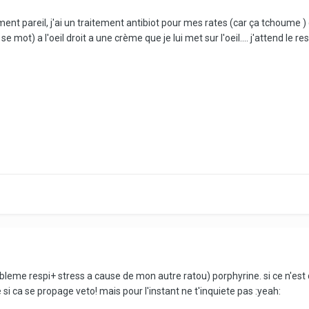
ent pareil, j'ai un traitement antibiot pour mes rates (car ça tchoume ) 
se mot) a l'oeil droit a une crème que je lui met sur l'oeil.... j'attend le re
leme respi+ stress a cause de mon autre ratou) porphyrine. si ce n'est q
i ca se propage veto! mais pour l'instant ne t'inquiete pas :yeah: