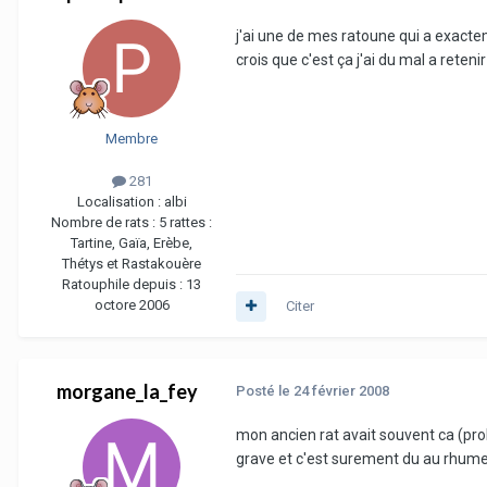
j'ai une de mes ratoune qui a exactem
crois que c'est ça j'ai du mal a retenir 
Membre
281
Localisation :
albi
Nombre de rats :
5 rattes :
Tartine, Gaïa, Erèbe,
Thétys et Rastakouère
Ratouphile depuis :
13
octore 2006
Citer
morgane_la_fey
Posté
le 24 février 2008
mon ancien rat avait souvent ca (prob
grave et c'est surement du au rhume s