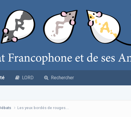
té
LORD
Rechercher
 Débats
Les yeux bordés de rouges...