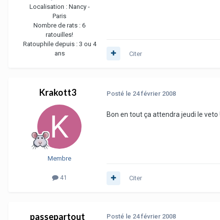
Localisation :
Nancy -
Paris
Nombre de rats :
6
ratouilles!
Ratouphile depuis :
3 ou 4
ans
Citer
Krakott3
Posté
le 24 février 2008
Bon en tout ça attendra jeudi le veto 
Membre
41
Citer
passepartout
Posté
le 24 février 2008