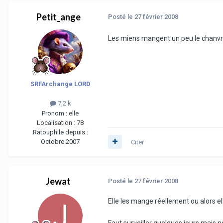
Petit_ange
Posté
le 27 février 2008
Les miens mangent un peu le chanvre d
SRFArchange LORD
7,2 k
Pronom :
elle
Localisation :
78
Ratouphile depuis :
Octobre 2007
Citer
Jewat
Posté
le 27 février 2008
Elle les mange réellement ou alors ell
Faut surveiller quelques jours mais n