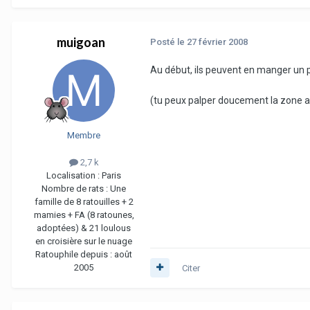
muigoan
Posté
le 27 février 2008
Au début, ils peuvent en manger un pe
(tu peux palper doucement la zone aut
Membre
2,7 k
Localisation :
Paris
Nombre de rats :
Une
famille de 8 ratouilles + 2
mamies + FA (8 ratounes,
adoptées) & 21 loulous
en croisière sur le nuage
Ratouphile depuis :
août
2005
Citer