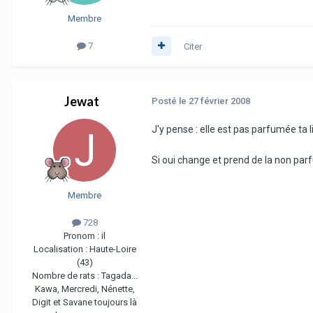
Membre
7
Citer
Jewat
Posté
le 27 février 2008
J'y pense : elle est pas parfumée ta li
Si oui change et prend de la non pa
Membre
728
Pronom :
il
Localisation :
Haute-Loire
(43)
Nombre de rats :
Tagada...
Kawa, Mercredi, Nénette,
Digit et Savane toujours là