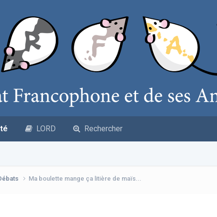
té
LORD
Rechercher
 Débats
Ma boulette mange ça litière de maïs...