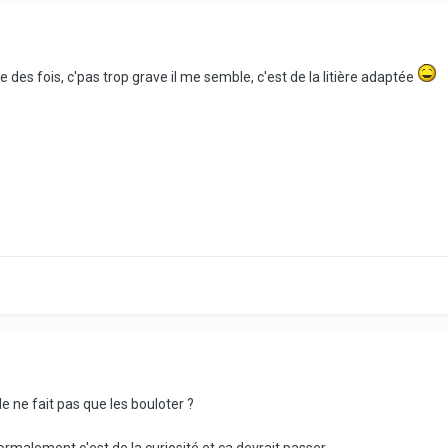
es fois, c'pas trop grave il me semble, c'est de la litière adaptée
e ne fait pas que les bouloter ?
ormalement c'est de la curiosité et ça devrait passer.