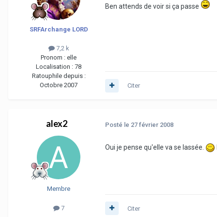
Ben attends de voir si ça passe
SRFArchange LORD
7,2 k
Pronom :
elle
Localisation :
78
Ratouphile depuis :
Octobre 2007
Citer
alex2
Posté
le 27 février 2008
Oui je pense qu'elle va se lassée.
Membre
7
Citer