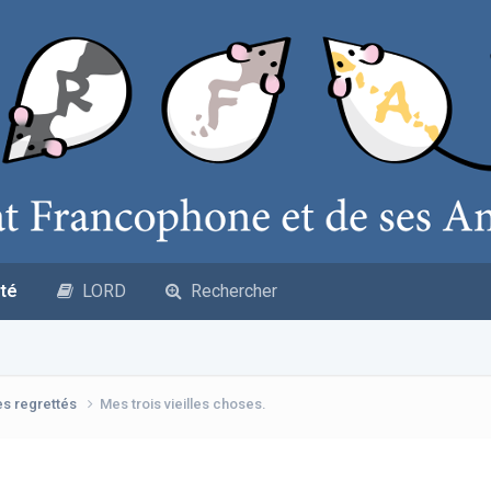
té
LORD
Rechercher
es regrettés
Mes trois vieilles choses.