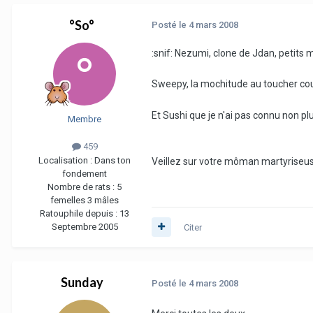
°So°
Posté
le 4 mars 2008
:snif: Nezumi, clone de Jdan, petits
Sweepy, la mochitude au toucher co
Et Sushi que je n'ai pas connu non pl
Membre
459
Localisation :
Dans ton
Veillez sur votre môman martyriseuse d
fondement
Nombre de rats :
5
femelles 3 mâles
Ratouphile depuis :
13
Septembre 2005
Citer
Sunday
Posté
le 4 mars 2008