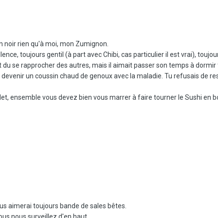
n noir rien qu'à moi, mon Zumignon.
lence, toujours gentil (à part avec Chibi, cas particulier il est vrai), toujo
it du se rapprocher des autres, mais il aimait passer son temps à dormir t
 devenir un coussin chaud de genoux avec la maladie. Tu refusais de r
ulet, ensemble vous devez bien vous marrer à faire tourner le Sushi en b
ous aimerai toujours bande de sales bêtes.
ous nous surveillez d'en haut.