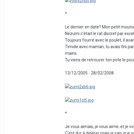
*
Le dernier en date? Mon petit mouto
Nezumi c'était le rat discret par excel
Toujours fourré avec le poulet, il ava
Timide avec maman, tu avais fini par
mains.
Tu viens de retrouver ton pote le po
13/12/2005 - 28/02/2008
*
Je vous aimais, je vous aime, et je v
C'est dur à digérer mais je sais que v