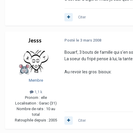
Citer
Jesss
Posté
le 3 mars 2008
Bouarf, 3 bouts de famille qui s'en son
La soeur du fripé pense à lui, la tant
Au revoir les gros :bisoux:
Membre
1,1 k
Pronom :
elle
Localisation :
Garac (31)
Nombre de rats :
10 au
total
Ratouphile depuis :
2005
Citer