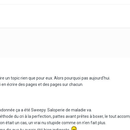
e un topic rien que pour eux. Alors pourquoi pas aujourd'hui.
rai en écrire des pages et des pages sur chacun.
ndonnée ça a été Sweepy. Saloperie de maladie va.
méthode du cri à la perfection, pattes avant prêtes à boxer, le tout acc
çon était un cas, un vrai nu stupide comme on n'en fait plus.
e me dis que tu aurais été bien indigeste.