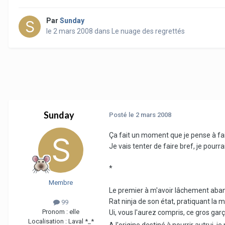
Par
Sunday
le 2 mars 2008
dans
Le nuage des regrettés
Sunday
Posté
le 2 mars 2008
Ça fait un moment que je pense à fair
Je vais tenter de faire bref, je pour
*
Membre
Le premier à m'avoir lâchement aba
Rat ninja de son état, pratiquant la 
99
Pronom :
elle
Ui, vous l'aurez compris, ce gros gar
Localisation :
Laval *_*
A l'origine destiné à nourrir autrui, j