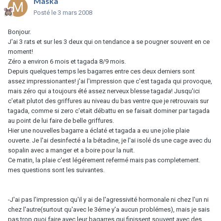
Maska
Posté
le 3 mars 2008
Bonjour.
J'ai 3 rats et sur les 3 deux qui on tendance a se pougner souvent en ce
moment!
Zéro a environ 6 mois et tagada 8/9 mois.
Depuis quelques temps les bagarres entre ces deux derniers sont
assez impressionantes! j'ai l'impression que c'est tagada qui provoque,
mais zéro qui a toujours été assez nerveux blesse tagada! Jusqu'ici
c'etait plutot des griffures au niveau du bas ventre que je retrouvais sur
tagada, comme si zero c'etait débattu en se faisait dominer par tagada
au point de lui faire de belle griffures.
Hier une nouvelles bagarre a éclaté et tagada a eu une jolie plaie
ouverte. Je l'ai desinfecté a la bétadine, je l'ai isolé ds une cage avec du
sopalin avec a manger et a boire pour la nuit.
Ce matin, la plaie c'est légérement refermé mais pas completement.
mes questions sont les suivantes.
-J'ai pas l'impression qu'il y ai de l'agressivité hormonale ni chez l'un ni
chez l'autre(surtout qu'avec le 3éme y'a aucun problémes), mais je sais
pas trop quoi faire avec leur bagarres qui finissent souvent avec des