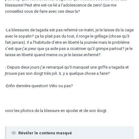
blessures! Peut etre est-ce lié a l'adolescence de zero! Que me
conseillez vous de faire avec ces deux la?
-La blessures de tagada est pas refermé ce matin, je le laisse ds la cage
avec le sopalin? ça lui plait pas du tout, il ronge le grillage (chose qu'il
fait jamais). Il a l'habitude d'etre en liberté la journée mais le probléme
c'est que j'ai peur que ça aide pas a cicatriser qu'il grimpe partout? je le
laisse en liberté quand meme ou je le laisse enfermé?
- Depuis deux jours j'ai remarqué qu'il manquait une griffe a tagada et
jtrouve pas son doigt trés joli. IL y a quelque chose a faire?
-Enfin derniére question! Véto ou pas?
voici les photos de la blessure en spoiler et de son doigt.
Révéler le contenu masqué