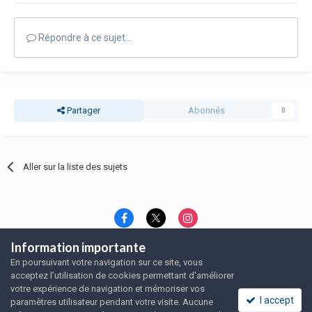
Répondre à ce sujet…
Partager
Abonnés
0
Aller sur la liste des sujets
Information importante
Langue
Thème
Politique de confidentialité
En poursuivant votre navigation sur ce site, vous
Nous contacter
Nous contacter
acceptez l’utilisation de cookies permettant d'améliorer
SRFA, l'association des amoureux du rat domestique
votre expérience de navigation et mémoriser vos
Powered by Invision Community
I accept
paramètres utilisateur pendant votre visite. Aucune