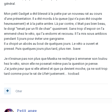
général.
Mon petit Gadget a été blessé à la patte par un nouveau rat au cours
d'une présentation. Il a été mordu à la queue (qui n'a pas été coupée
heureusement) et à la patte arrière. Là par contre, c'était pas bien beau,
le doigt "tenait par un fil de chair" quasiment. Sans trop d'espoir on l'a
emmené chez le véto, qui l'a endormi et recousu. Il l'a mis sous antibios
pendant 5 jours pour éviter une gangraine.
Il a chopé un abcès au bout de quelques jours. Le véto a ouvert et
pressé. Puis quelques jours plus tard, plus rien. :bave:
Je n'insinue pas non plus que Maska ne rechigne à emmener son loulou
hez le véto, sinon elle ne poserait même pas la question je pense.
J'ai juste peur que si elle attend et que ça devient moche, ça ne soit trop
tard comme pour le rat de UfeH justement... :toobad:
Citer
Petit_ange