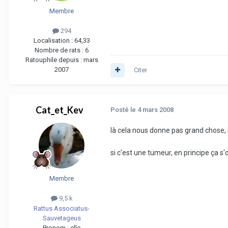
Membre
294
Localisation :
64,33
Nombre de rats :
6
Ratouphile depuis :
mars
2007
Citer
Cat_et_Kev
Posté
le 4 mars 2008
là cela nous donne pas grand chose, i
si c'est une tumeur, en principe ça s'
Membre
9,5 k
Rattus Associatus-
Sauvetageus
Pronom :
elle