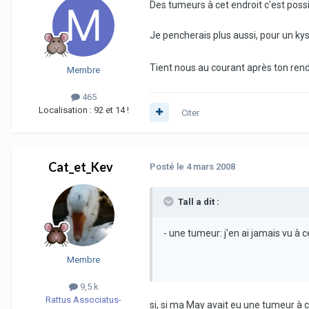
Des tumeurs à cet endroit c'est possi
Je pencherais plus aussi, pour un ky
Tient nous au courant après ton ren
Membre
465
Localisation :
92 et 14 !
Citer
Cat_et_Kev
Posté
le 4 mars 2008
Tall a dit :
- une tumeur: j'en ai jamais vu à c
Membre
9,5 k
Rattus Associatus-
si, si ma May avait eu une tumeur à c