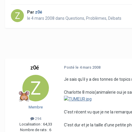
Par
z0é
le 4 mars 2008
dans
Questions, Problèmes, Débats
z0é
Posté
le 4 mars 2008
Je sais qu'il y a des tonnes de topic
Charlotte 8 mois(animalerie oui je sa
Membre
C'est récent vu que je ne la remarque
294
Localisation :
64,33
C'est dur et je la taille d'une petite p
Nombre de rats :
6