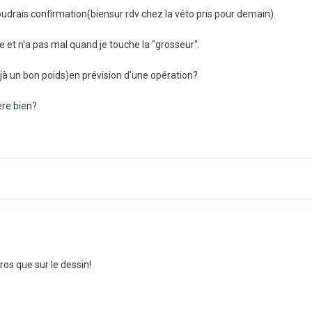
drais confirmation(biensur rdv chez la véto pris pour demain).
e et n'a pas mal quand je touche la "grosseur".
déjà un bon poids)en prévision d'une opération?
ère bien?
ros que sur le dessin!