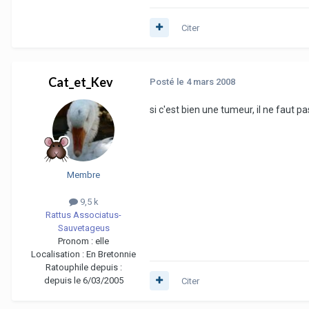
Citer
Cat_et_Kev
Posté
le 4 mars 2008
si c'est bien une tumeur, il ne faut p
Membre
9,5 k
Rattus Associatus-
Sauvetageus
Pronom :
elle
Localisation :
En Bretonnie
Ratouphile depuis :
depuis le 6/03/2005
Citer