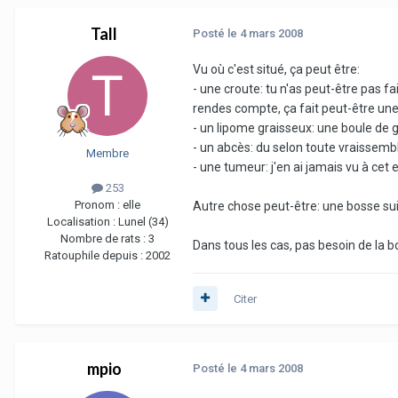
Tall
Posté
le 4 mars 2008
Vu où c'est situé, ça peut être:
- une croute: tu n'as peut-être pas fa
rendes compte, ça fait peut-être une
- un lipome graisseux: une boule de
- un abcès: du selon toute vraissembl
Membre
- une tumeur: j'en ai jamais vu à cet 
253
Pronom :
elle
Autre chose peut-être: une bosse suit
Localisation :
Lunel (34)
Nombre de rats :
3
Dans tous les cas, pas besoin de la bo
Ratouphile depuis :
2002
Citer
mpio
Posté
le 4 mars 2008