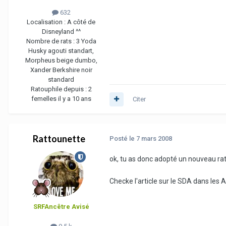
632
Localisation :
A côté de
Disneyland ^^
Nombre de rats :
3 Yoda
Husky agouti standart,
Morpheus beige dumbo,
Xander Berkshire noir
standard
Ratouphile depuis :
2
femelles il y a 10 ans
Citer
Rattounette
Posté
le 7 mars 2008
ok, tu as donc adopté un nouveau rat
Checke l'article sur le SDA dans les A
SRFAncêtre Avisé