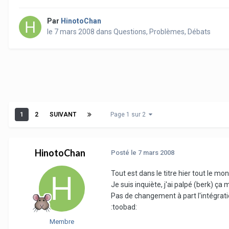
Par
HinotoChan
le 7 mars 2008
dans
Questions, Problèmes, Débats
1
2
SUIVANT
Page 1 sur 2
HinotoChan
Posté
le 7 mars 2008
Tout est dans le titre hier tout le 
Je suis inquiète, j'ai palpé (berk) ça 
Pas de changement à part l'intégrat
:toobad:
Membre