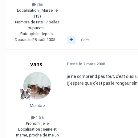
266
Localisation :
Marseille
(13)
Nombre de rats :
7 belles
pupuces ...
Ratouphile depuis :
Depuis le 28 août 2005 ....
Citer
vans
Posté
le 7 mars 2008
je ne comprend pas tout, c'est quoi
(j'espere que c'est pas le rongeur si
Membre
1,5 k
Pronom :
elle
Localisation :
seine et
marne, proche de melun