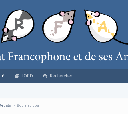
té
LORD
Rechercher
 Débats
Boule au cou