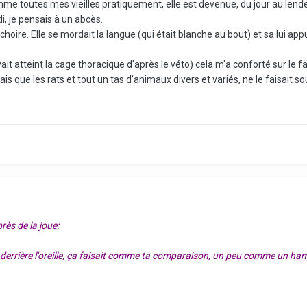
mme toutes mes vieilles pratiquement, elle est devenue, du jour au lend
i, je pensais à un abcès.
oire. Elle se mordait la langue (qui était blanche au bout) et sa lui appu
t atteint la cage thoracique d'après le véto) cela m'a conforté sur le fai
mais que les rats et tout un tas d'animaux divers et variés, ne le faisait s
rès de la joue:
derrière l'oreille, ça faisait comme ta comparaison, un peu comme un ham