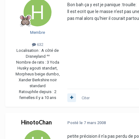
Bon bah ça y est je panique :trouille:
Il est ecrit que le masse n'est pas u
pas mal alors qu'hier il courait parto
Membre
632
Localisation :
A côté de
Disneyland ^^
Nombre de rats :
3 Yoda
Husky agouti standart,
Morpheus beige dumbo,
Xander Berkshire noir
standard
Ratouphile depuis :
2
femelles il y a 10 ans
Citer
HinotoChan
Posté
le 7 mars 2008
petite précision il n'a pas perdu de p