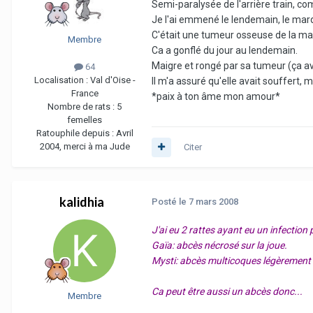
Semi-paralysée de l'arrière train, co
Je l'ai emmené le lendemain, le mard
C'était une tumeur osseuse de la mach
Membre
Ca a gonflé du jour au lendemain.
Maigre et rongé par sa tumeur (ça avai
64
Localisation :
Val d'Oise -
Il m'a assuré qu'elle avait souffert, 
France
*paix à ton âme mon amour*
Nombre de rats :
5
femelles
Ratouphile depuis :
Avril
2004, merci à ma Jude
Citer
kalidhia
Posté
le 7 mars 2008
J'ai eu 2 rattes ayant eu un infection p
Gaïa: abcès nécrosé sur la joue.
Mysti: abcès multicoques légèrement 
Ca peut être aussi un abcès donc...
Membre