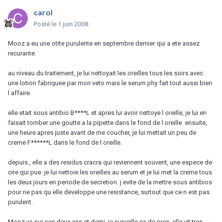
carol
Posté
le 1 juin 2008
Mooz a eu une otite purulente en septembre dernier qui a ete assez
recurante.
au niveau du traitement, je lui nettoyait les oreilles tous les soirs avec
une lotion fabriquee par mon veto mais le serum phy fait tout aussi bien
l affaire.
elle etait sous antibio B****L et apres lui avoir nettoye l oreille, je lui en
faisait tomber une goutte a la pipette dans le fond de l oreille. ensuite,
une heure apres juste avant de me coucher, je lui mettait un peu de
creme F******L dans le fond de l oreille.
depuis , elle a des residus cracra qui reviennent souvent, une espece de
cire qui pue. je lui nettoie les oreilles au serum et je lui met la creme tous
les deux jours en periode de secretion. j evite de la mettre sous antibios
pour ne pas qu elle developpe une resistance, surtout que ce n est pas
purulent.
Mooz va sur ses deux ans et demi, je surveille ca de pres, elle vit tres