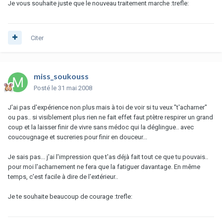
Je vous souhaite juste que le nouveau traitement marche :trefle:
Citer
miss_soukouss
Posté
le 31 mai 2008
J'ai pas d'expérience non plus mais à toi de voir si tu veux "t'acharner"
ou pas.. si visiblement plus rien ne fait effet faut ptètre respirer un grand
coup et la laisser finir de vivre sans médoc qui la déglingue.. avec
coucougnage et sucreries pour finir en douceur...
Je sais pas... j'ai l'impression que t'as déjà fait tout ce que tu pouvais..
pour moi l'acharnement ne fera que la fatiguer davantage. En même
temps, c'est facile à dire de l'extérieur..
Je te souhaite beaucoup de courage :trefle: