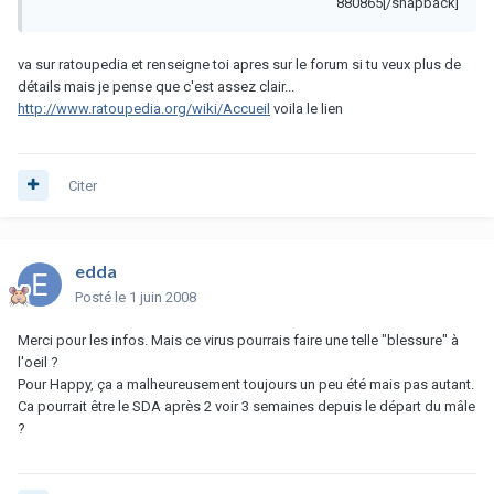
880865[/snapback]
va sur ratoupedia et renseigne toi apres sur le forum si tu veux plus de
détails mais je pense que c'est assez clair...
http://www.ratoupedia.org/wiki/Accueil
voila le lien
Citer
edda
Posté
le 1 juin 2008
Merci pour les infos. Mais ce virus pourrais faire une telle "blessure" à
l'oeil ?
Pour Happy, ça a malheureusement toujours un peu été mais pas autant.
Ca pourrait être le SDA après 2 voir 3 semaines depuis le départ du mâle
?