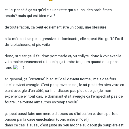
et j'ai pensé à ça vu qu'elle a une ratte qui a aussi des problèmes
respis? mais qui est bien vive?
de toute façon, ça peut egalement être un coup, une blessure
si la mère est un peu agressive et dominante, elle a peut être griffé l'oeil
de la pitchoune, et pis voilà
donc, si c'est ça, il faudrait pommade et/ou collyre, donc à voir avec le
veto malheureusement (et ouais, ça tombe toujours quand on a pas un
rond
)
en general, ça "cicatrise" bien et l'oeil devient normal, mais des fois
l'oeil devient aveugle. C'est pas grave en soi, le rat peut très bien vivre en
etant aveugle d'un côté, ça l'handicape pas plus que ça (de mon
experience en tout cas, le dominant etait aveugle ça l'empechait pas de
foutre une rouste aux autres en temps voulu)
ça peut aussi faire une merde d'abcès ou d'infection et donc parfois
passer par la case enucleation (donc enlever l'oeil)
dans ce cas là aussi, c'est juste un peu moche au debut (la paupière est