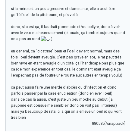
si la mère est un peu agressive et dominante, elle a peut être
griffé l'oeil de la pitchoune, et pis voilà
donc, si c'est ça, il faudrait pommade et/ou collyre, donc à voir
avec le veto malheureusement (et ouais, ça tombe toujours quand
on a pas un rond
)
en general, ça "cicatrise" bien et l'oeil devient normal, mais des
fois l'oeil devient aveugle. C'est pas grave en soi, le rat peut très
bien vivre en etant aveugle d'un côté, ça l'handicape pas plus que
ça (de mon experience en tout cas, le dominant etait aveugle ça
l'empechait pas de foutre une rouste aux autres en temps voulu)
ça peut aussi faire une merde d'abcès ou d'infection et donc
parfois passer par la case enucleation (donc enlever l'oeil)
dans ce cas là aussi, c'est juste un peu moche au debut (la
paupière est cousue me semble? donc on voit pas l'interieur)
mais ya beaucoup de rats ici à qui on a enlevé un oeil et qui vont
très bien
880585[/snapback]