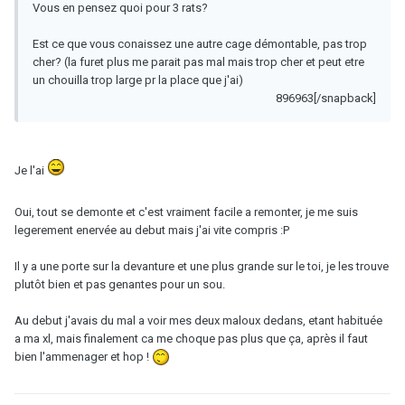
Vous en pensez quoi pour 3 rats?
Est ce que vous conaissez une autre cage démontable, pas trop
cher? (la furet plus me parait pas mal mais trop cher et peut etre
un chouilla trop large pr la place que j'ai)
896963[/snapback]
Je l'ai
Oui, tout se demonte et c'est vraiment facile a remonter, je me suis
legerement enervée au debut mais j'ai vite compris :P
Il y a une porte sur la devanture et une plus grande sur le toi, je les trouve
plutôt bien et pas genantes pour un sou.
Au debut j'avais du mal a voir mes deux maloux dedans, etant habituée
a ma xl, mais finalement ca me choque pas plus que ça, après il faut
bien l'ammenager et hop !