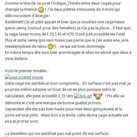
Comme le titre de ce post l'indique, j'hésite entre deux cages pour
changer la mienne
! J'ai deux petites mimounes de 4 mois qui
déboooordent d'énergie !
Seulement j'ai un petit appart et bien que je voudrais une cage haute
genre Jenny, (surtout pour des femelles) je n'ai pas la place... Il faut que
la cage fasse moins de L75, l 45 et H70. Donc pas possible les Furet
Plus et autre Jenny (pis vaut mieux pas parce que si j'en avais une, je la
reeeeemplirais de ratou
!)... ce qui est bien dommage.
En même temps elle sera bien amménagée et elles ne seront que deux à
vivre dedans.
Voici le premier modéle :
Cette cage me semble un bon compromis... En surface c'est pas mal, je
pourrais même adopter un bout de rat en plus puisque selon le
calculateur, elle peut accueillir 2.72 rats
! Pis elle se
démonte et c'est une marque de bonne qualité je crois.
Cependant elle est pas bien haute pour mes deux grimpeuses et la
porte est tout ptite... Mais bon à la limite, celle de ma cage actuelle est
pire et je m'en sors.
La deuxième qui me semblait pas mal point de vue surface :