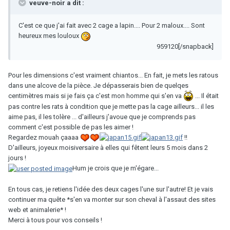
veuve-noir a dit :
C'est ce que j'ai fait avec 2 cage a lapin.... Pour 2 maloux.... Sont
heureux mes louloux
959120[/snapback]
Pour les dimensions c'est vraiment chiantos... En fait, je mets les ratous
dans une alcove de la pièce. Je dépasserais bien de quelqes
centimètres mais si je fais ça c'est mon homme qui s'en va
... Il était
pas contre les rats à condition que je mette pas la cage ailleurs... il les
aime pas, il les tolère ... d'ailleurs j'avoue que je comprends pas
comment c'est possible de pas les aimer !
Regardez mouah çaaaa
!!
D'ailleurs, joyeux moisiversaire à elles qui fêtent leurs 5 mois dans 2
jours !
Hum je crois que je m'égare...
En tous cas, je retiens l'idée des deux cages l'une sur l'autre! Et je vais
continuer ma quête *s'en va monter sur son cheval à l'assaut des sites
web et animalerie* !
Merci à tous pour vos conseils !