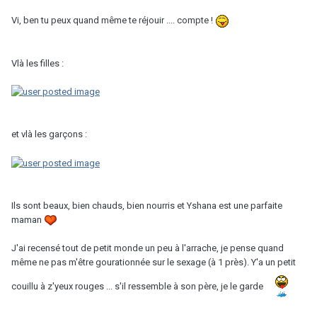
Vi, ben tu peux quand même te réjouir .... compte !
Vlà les filles :
et vlà les garçons :
Ils sont beaux, bien chauds, bien nourris et Yshana est une parfaite
maman
J'ai recensé tout de petit monde un peu à l'arrache, je pense quand
même ne pas m'être gourationnée sur le sexage (à 1 près). Y'a un petit
couillu à z'yeux rouges ... s'il ressemble à son père, je le garde