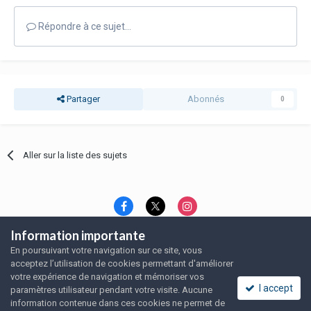
Répondre à ce sujet…
Partager
Abonnés
0
Aller sur la liste des sujets
Information importante
Langue
Thème
Politique de confidentialité
En poursuivant votre navigation sur ce site, vous
Nous contacter
Nous contacter
acceptez l’utilisation de cookies permettant d'améliorer
SRFA, l'association des amoureux du rat domestique
votre expérience de navigation et mémoriser vos
Powered by Invision Community
I accept
paramètres utilisateur pendant votre visite. Aucune
information contenue dans ces cookies ne permet de