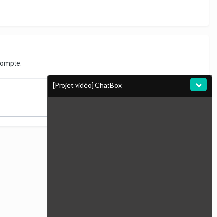
compte.
[Projet vidéo] ChatBox
Toute l’activité