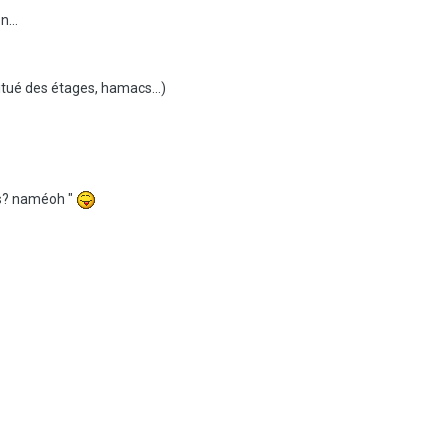
...
itué des étages, hamacs...)
bas? naméoh "