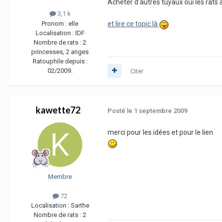
Acheter d'autres tuyaux oui les rats 
3,1 k
Pronom :
elle
et lire ce topic là
Localisation :
IDF
Nombre de rats :
2
princesses, 2 anges
Ratouphile depuis :
02/2009.
Citer
kawette72
Posté
le 1 septembre 2009
merci pour les idées et pour le lien
Membre
72
Localisation :
Sarthe
Nombre de rats :
2