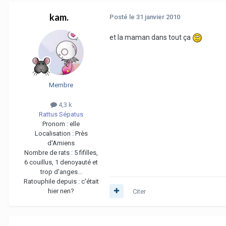
kam.
Posté
le 31 janvier 2010
et la maman dans tout ça
Membre
4,3 k
Rattus Sépatus
Pronom :
elle
Localisation :
Près
d'Amiens
Nombre de rats :
5 fifilles,
6 couillus, 1 denoyauté et
trop d'anges...
Ratouphile depuis :
c'était
hier nen?
Citer