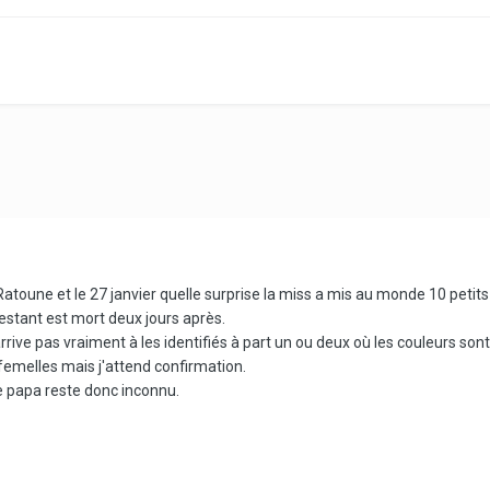
atoune et le 27 janvier quelle surprise la miss a mis au monde 10 petits
restant est mort deux jours après.
rrive pas vraiment à les identifiés à part un ou deux où les couleurs son
q femelles mais j'attend confirmation.
e papa reste donc inconnu.