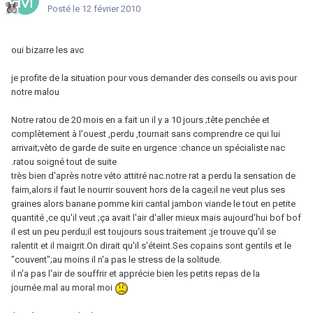
Posté
le 12 février 2010
oui bizarre les avc
je profite de la situation pour vous demander des conseils ou avis pour
notre malou
Notre ratou de 20 mois en a fait un il y a 10 jours ;tête penchée et
complètement à l'ouest ,perdu ,tournait sans comprendre ce qui lui
arrivait;vèto de garde de suite en urgence :chance un spécialiste nac
.ratou soigné tout de suite
très bien d'après notre véto attitré nac.notre rat a perdu la sensation de
faim,alors il faut le nourrir souvent hors de la cage;il ne veut plus ses
graines alors banane pomme kiri cantal jambon viande le tout en petite
quantité ,ce qu'il veut ;ça avait l'air d'aller mieux mais aujourd'hui bof bof
il est un peu perdu;il est toujours sous traitement ;je trouve qu'il se
ralentit et il maigrit.On dirait qu'il s'éteint.Ses copains sont gentils et le
"couvent";au moins il n'a pas le stress de la solitude.
il n'a pas l'air de souffrir et apprécie bien les petits repas de la
journée.mal au moral moi