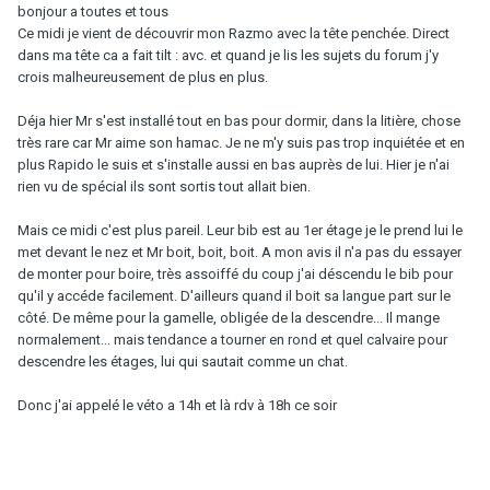
bonjour a toutes et tous
Ce midi je vient de découvrir mon Razmo avec la tête penchée. Direct
dans ma tête ca a fait tilt : avc. et quand je lis les sujets du forum j'y
crois malheureusement de plus en plus.
Déja hier Mr s'est installé tout en bas pour dormir, dans la litière, chose
très rare car Mr aime son hamac. Je ne m'y suis pas trop inquiétée et en
plus Rapido le suis et s'installe aussi en bas auprès de lui. Hier je n'ai
rien vu de spécial ils sont sortis tout allait bien.
Mais ce midi c'est plus pareil. Leur bib est au 1er étage je le prend lui le
met devant le nez et Mr boit, boit, boit. A mon avis il n'a pas du essayer
de monter pour boire, très assoiffé du coup j'ai déscendu le bib pour
qu'il y accéde facilement. D'ailleurs quand il boit sa langue part sur le
côté. De même pour la gamelle, obligée de la descendre... Il mange
normalement... mais tendance a tourner en rond et quel calvaire pour
descendre les étages, lui qui sautait comme un chat.
Donc j'ai appelé le véto a 14h et là rdv à 18h ce soir