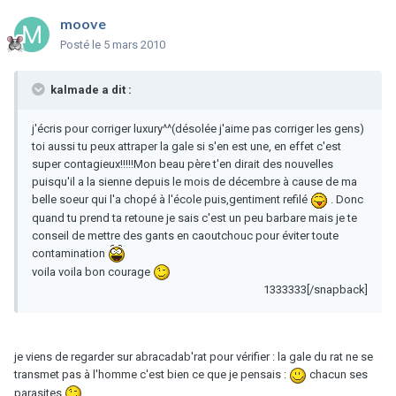
moove
Posté
le 5 mars 2010
kalmade a dit :
j'écris pour corriger luxury^^(désolée j'aime pas corriger les gens)
toi aussi tu peux attraper la gale si s'en est une, en effet c'est
super contagieux!!!!!Mon beau père t'en dirait des nouvelles
puisqu'il a la sienne depuis le mois de décembre à cause de ma
belle soeur qui l'a chopé à l'école puis,gentiment refilé
. Donc
quand tu prend ta retoune je sais c'est un peu barbare mais je te
conseil de mettre des gants en caoutchouc pour éviter toute
contamination
voila voila bon courage
1333333[/snapback]
je viens de regarder sur abracadab'rat pour vérifier : la gale du rat ne se
transmet pas à l'homme c'est bien ce que je pensais :
chacun ses
parasites