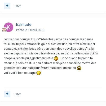
Citer
kalmade
Posté
le 5 mars 2010
j'écris pour corriger luxury^^(désolée j'aime pas corriger les gens)
toi aussi tu peux attraper la gale si s'en est une, en effet c'est super
contagieux!!!!!Mon beau père t'en dirait des nouvelles puisqu'il a la
sienne depuis le mois de décembre à cause de ma belle soeur qui l'a
chopé à l'école puis,gentiment refilé
. Donc quand tu prend ta
retoune je sais c'est un peu barbare mais je te conseil de mettre des
gants en caoutchouc pour éviter toute contamination
voila voila bon courage
Citer