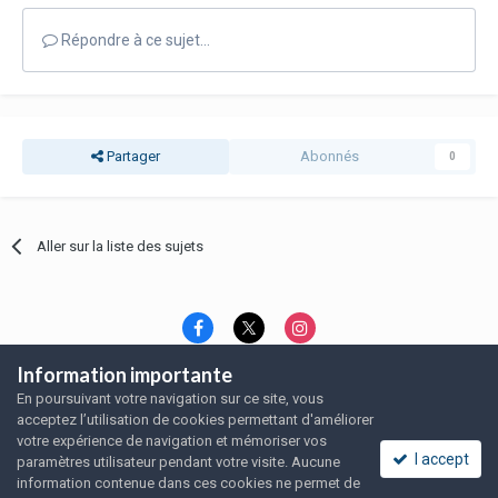
Répondre à ce sujet…
Partager
Abonnés
0
Aller sur la liste des sujets
Information importante
Langue
Thème
Politique de confidentialité
En poursuivant votre navigation sur ce site, vous
Nous contacter
Nous contacter
acceptez l’utilisation de cookies permettant d'améliorer
SRFA, l'association des amoureux du rat domestique
votre expérience de navigation et mémoriser vos
Powered by Invision Community
I accept
paramètres utilisateur pendant votre visite. Aucune
information contenue dans ces cookies ne permet de