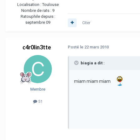
Localisation :
Toulouse
Nombre de rats :
9
Ratouphile depuis :
septembre 09
Citer
c4r0lin3tte
Posté
le 22 mars 2010
biagia a dit :
miam miam miam
Membre
51