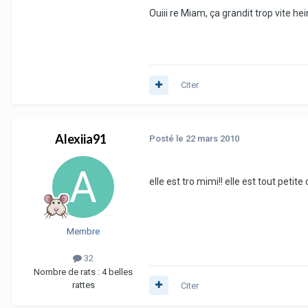
Ouiii re Miam, ça grandit trop vite he
Citer
Alexiia91
Posté
le 22 mars 2010
elle est tro mimi!! elle est tout petit
Membre
32
Nombre de rats :
4 belles
rattes
Citer