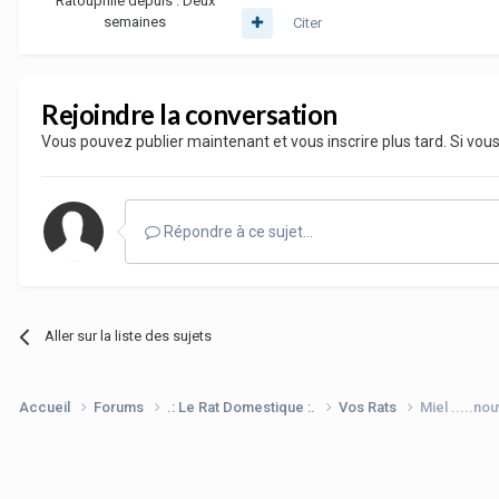
Ratouphile depuis :
Deux
semaines
Citer
Rejoindre la conversation
Vous pouvez publier maintenant et vous inscrire plus tard. Si vo
Répondre à ce sujet…
Aller sur la liste des sujets
Accueil
Forums
.: Le Rat Domestique :.
Vos Rats
Miel .....no