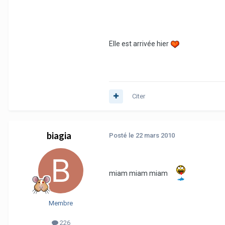
Elle est arrivée hier
Citer
biagia
Posté
le 22 mars 2010
miam miam miam
Membre
226