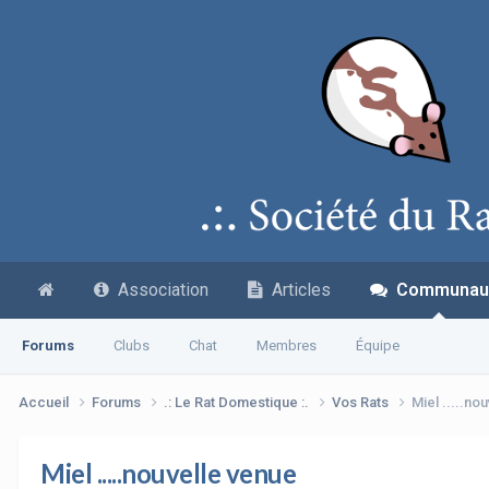
Association
Articles
Communau
Forums
Clubs
Chat
Membres
Équipe
Accueil
Forums
.: Le Rat Domestique :.
Vos Rats
Miel .....no
Miel .....nouvelle venue