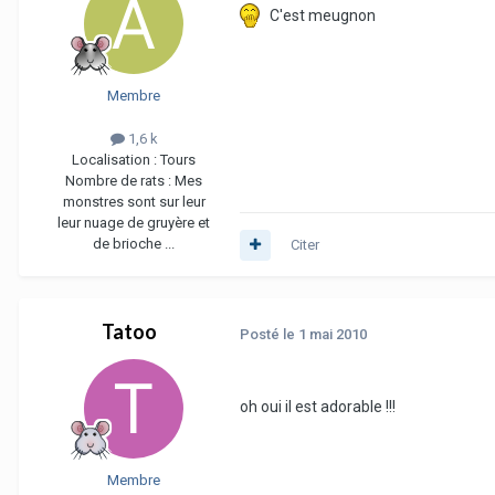
C'est meugnon
Membre
1,6 k
Localisation :
Tours
Nombre de rats :
Mes
monstres sont sur leur
leur nuage de gruyère et
de brioche ...
Citer
Tatoo
Posté
le 1 mai 2010
oh oui il est adorable !!!
Membre