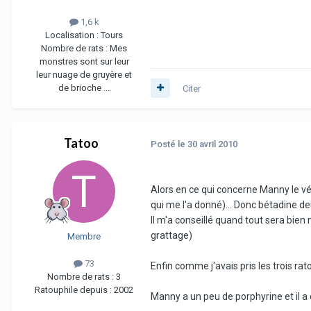
1,6 k
Localisation :
Tours
Nombre de rats :
Mes
monstres sont sur leur
leur nuage de gruyère et
de brioche ...
Citer
Tatoo
Posté
le 30 avril 2010
Alors en ce qui concerne Manny le vé
qui me l'a donné)... Donc bétadine de
Il m'a conseillé quand tout sera bien 
grattage)
Membre
73
Enfin comme j'avais pris les trois rat
Nombre de rats :
3
Ratouphile depuis :
2002
Manny a un peu de porphyrine et il a d