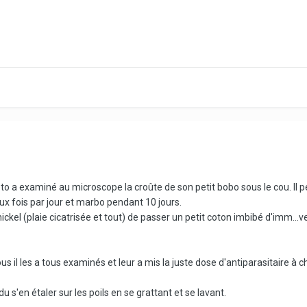
to a examiné au microscope la croûte de son petit bobo sous le cou. Il 
ux fois par jour et marbo pendant 10 jours.
nickel (plaie cicatrisée et tout) de passer un petit coton imbibé d'imm...
ous il les a tous examinés et leur a mis la juste dose d'antiparasitaire à 
u s'en étaler sur les poils en se grattant et se lavant.