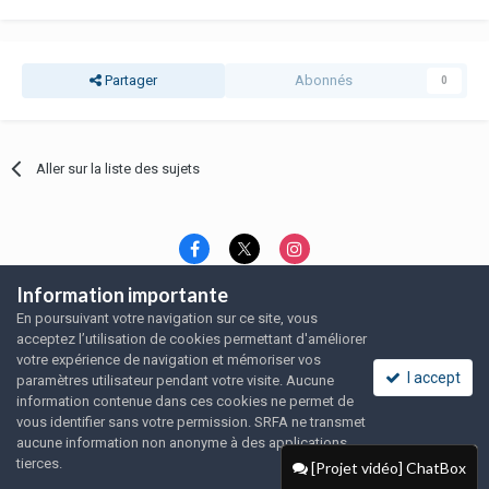
Partager
Abonnés
0
Aller sur la liste des sujets
Information importante
Langue
Thème
Politique de confidentialité
En poursuivant votre navigation sur ce site, vous
Nous contacter
Nous contacter
acceptez l’utilisation de cookies permettant d'améliorer
SRFA, l'association des amoureux du rat domestique
votre expérience de navigation et mémoriser vos
Powered by Invision Community
I accept
paramètres utilisateur pendant votre visite. Aucune
information contenue dans ces cookies ne permet de
vous identifier sans votre permission. SRFA ne transmet
aucune information non anonyme à des applications
tierces.
[Projet vidéo] ChatBox