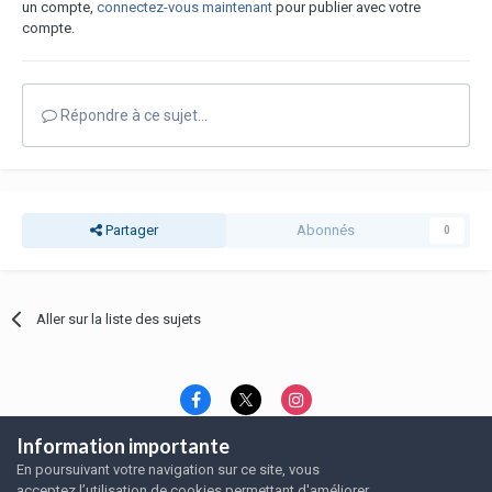
un compte,
connectez-vous maintenant
pour publier avec votre
compte.
Répondre à ce sujet…
Partager
Abonnés
0
Aller sur la liste des sujets
Information importante
Langue
Thème
Politique de confidentialité
En poursuivant votre navigation sur ce site, vous
Nous contacter
Nous contacter
acceptez l’utilisation de cookies permettant d'améliorer