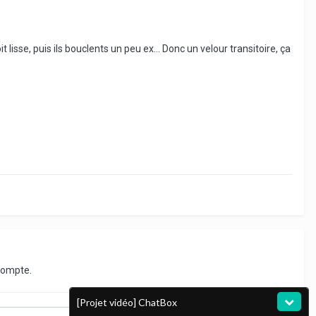
isse, puis ils bouclents un peu ex... Donc un velour transitoire, ça
compte.
[Projet vidéo] ChatBox