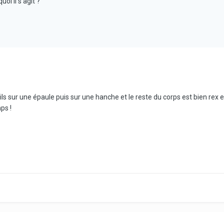
i il s'agit ?
s sur une épaule puis sur une hanche et le reste du corps est bien rex et 
ps !