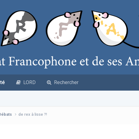
té
LORD
Rechercher
 Débats
de rex à lisse ?!