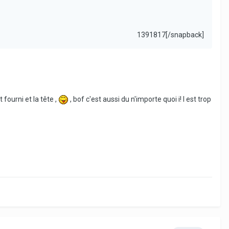
1391817[/snapback]
fourni et la tête ,
, bof c'est aussi du n'importe quoi i! l est trop