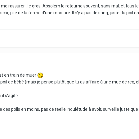
 rassurer : le gros, Absolem le retourne souvent, sans mal, et tous les 
ar, pile de la forme d'une morsure. Il n'y a pas de sang, juste du poil en
 est en train de muer
 poil de bébé (mais je pense plutôt que tu as affaire à une mue de rex, e
l s'agit ?
te des poils en moins, pas de réelle inquiétude à avoir, surveille juste q