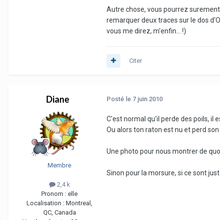
Autre chose, vous pourrez surement me
remarquer deux traces sur le dos d'Osc
vous me direz, m'enfin... !)
Citer
Diane
Posté
le 7 juin 2010
C'est normal qu'il perde des poils, il
Ou alors ton raton est nu et perd son
Une photo pour nous montrer de quoi i
Membre
Sinon pour la morsure, si ce sont jus
2,4 k
Pronom :
elle
Localisation :
Montreal,
QC, Canada