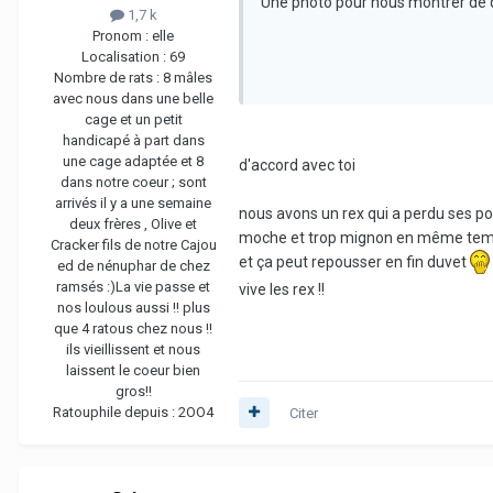
Une photo pour nous montrer de quo
1,7 k
Pronom :
elle
Localisation :
69
Nombre de rats :
8 mâles
avec nous dans une belle
cage et un petit
handicapé à part dans
une cage adaptée et 8
d'accord avec toi
dans notre coeur ; sont
arrivés il y a une semaine
nous avons un rex qui a perdu ses poil
deux frères , Olive et
moche et trop mignon en même tem
Cracker fils de notre Cajou
et ça peut repousser en fin duvet
ed de nénuphar de chez
ramsés :)La vie passe et
vive les rex !!
nos loulous aussi !! plus
que 4 ratous chez nous !!
ils vieillissent et nous
laissent le coeur bien
gros!!
Ratouphile depuis :
2OO4
Citer