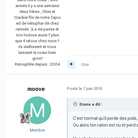
arrivés il y a une semaine
deux frères , Olive et
Cracker fils de notre Cajou
ed de nénuphar de chez
ramsés :)La vie passe et
nos loulous aussi !! plus
que 4 ratous chez nous !!
ils vieillissent et nous
laissent le coeur bien
gros!!
Ratouphile depuis :
2OO4
Citer
moove
Posté
le 7 juin 2010
Diane a dit :
C'est normal qu'il perde des poils,
Ou alors ton raton est nu et perd 
Membre