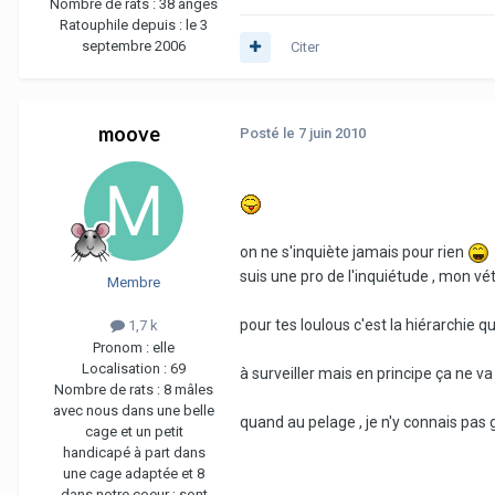
Nombre de rats :
38 anges
Ratouphile depuis :
le 3
septembre 2006
Citer
moove
Posté
le 7 juin 2010
on ne s'inquiète jamais pour rien
suis une pro de l'inquiétude , mon vé
Membre
pour tes loulous c'est la hiérarchie 
1,7 k
Pronom :
elle
Localisation :
69
à surveiller mais en principe ça ne va
Nombre de rats :
8 mâles
avec nous dans une belle
quand au pelage , je n'y connais pas 
cage et un petit
handicapé à part dans
une cage adaptée et 8
dans notre coeur ; sont