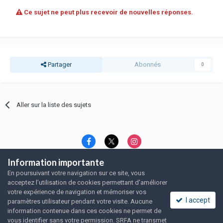
Ce sujet ne peut plus recevoir de nouvelles réponses.
Partager
Abonnés
0
Aller sur la liste des sujets
Information importante
Langue
Thème
Politique de confidentialité
En poursuivant votre navigation sur ce site, vous
Nous contacter
Nous contacter
acceptez l’utilisation de cookies permettant d'améliorer
SRFA, l'association des amoureux du rat domestique
votre expérience de navigation et mémoriser vos
Powered by Invision Community
I accept
paramètres utilisateur pendant votre visite. Aucune
information contenue dans ces cookies ne permet de
vous identifier sans votre permission. SRFA ne transmet