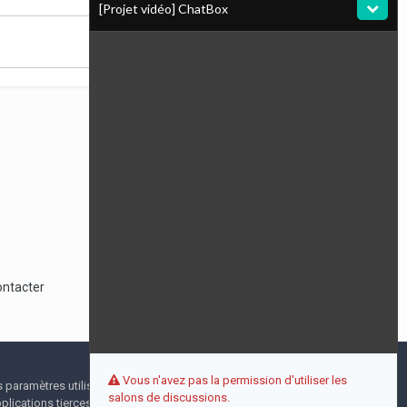
[Projet vidéo] ChatBox
Artefact
13/09/23 08:52
En raison d'un bug, ce chat (qui est
normalement privé) se retrouve visible sur la
page d'accueil pour les personnes non
connectées. Je ne sais pas pourquoi, mais en
attendant, évitez de l'utiliser !
Toute l’activité
ontacter
Vous n'avez pas la permission d'utiliser les
I accept
s paramètres utilisateur pendant votre visite. Aucune
salons de discussions.
lications tierces.