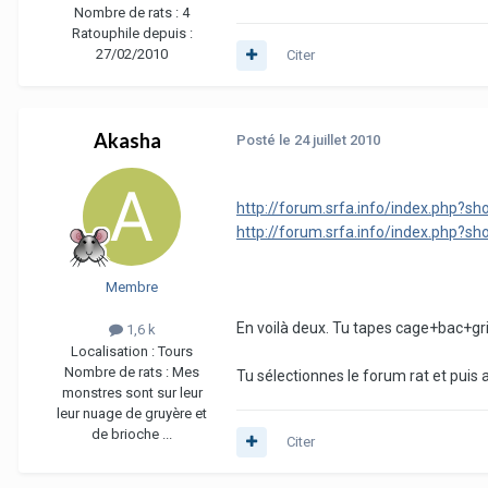
Nombre de rats :
4
Ratouphile depuis :
27/02/2010
Citer
Akasha
Posté
le 24 juillet 2010
http://forum.srfa.info/index.php?sh
http://forum.srfa.info/index.php?s
Membre
En voilà deux. Tu tapes cage+bac+g
1,6 k
Localisation :
Tours
Nombre de rats :
Mes
Tu sélectionnes le forum rat et puis a
monstres sont sur leur
leur nuage de gruyère et
de brioche ...
Citer