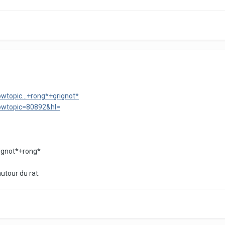
owtopic...+rong*+grignot*
howtopic=80892&hl=
rignot*+rong*
utour du rat.