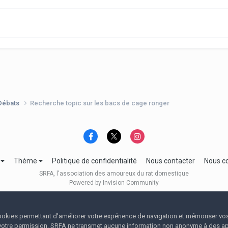
 Débats
Recherche topic sur les bacs de cage ronger
e
Thème
Politique de confidentialité
Nous contacter
Nous c
SRFA, l'association des amoureux du rat domestique
Powered by Invision Community
 cookies permettant d'améliorer votre expérience de navigation et mémoriser vo
votre permission. SRFA ne transmet aucune information non anonyme à des app